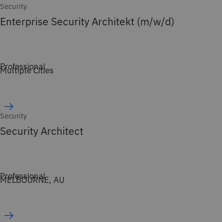
Security
Enterprise Security Architekt (m/w/d)
Professional
Multiple Cities
Security
Security Architect
Professional
MELBOURNE, AU