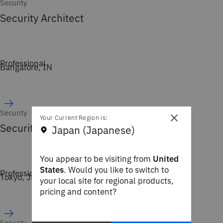
Security
Security Architect
Professional
Bangalore, IN
Security
×
Your Current Region is:
Security Specialist
Japan (Japanese)
You appear to be visiting from
United
States
. Would you like to switch to
Professional
Tokyo, JP
your local site for regional products,
pricing and content?