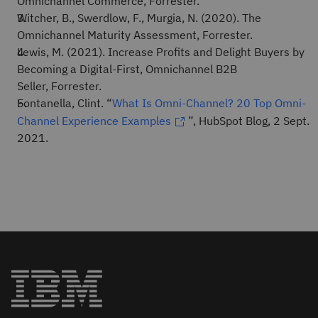
Omnichannel Commerce, Forrester.
Witcher, B., Swerdlow, F., Murgia, N. (2020). The
Omnichannel Maturity Assessment, Forrester.
Lewis, M. (2021). Increase Profits and Delight Buyers by
Becoming a Digital-First, Omnichannel B2B
Seller, Forrester.
Fontanella, Clint. “
What Is Omni-Channel? 20 Top Omni-
Channel Experience Examples
”, HubSpot Blog, 2 Sept.
2021.