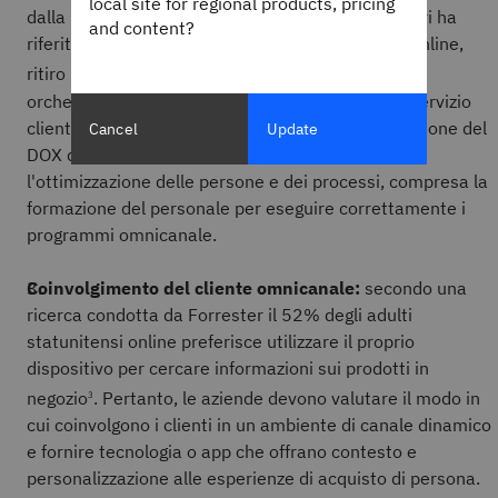
local site for regional products, pricing
dalla pandemia di COVID-19, il 69% dei rivenditori ha
and content?
riferito di aver implementato il BOPIS (acquisto online,
ritiro in negozio).)
.La logistica del BOPIS, se non è
3
orchestrata correttamente, può comportare un servizio
clienti scadente e una perdita di clienti.La valutazione del
Cancel
Update
DOX dovrebbe concentrarsi sulla gestione e
l'ottimizzazione delle persone e dei processi, compresa la
formazione del personale per eseguire correttamente i
programmi omnicanale.
Coinvolgimento del cliente omnicanale:
secondo una
ricerca condotta da Forrester il 52% degli adulti
statunitensi online preferisce utilizzare il proprio
dispositivo per cercare informazioni sui prodotti in
negozio
. Pertanto, le aziende devono valutare il modo in
3
cui coinvolgono i clienti in un ambiente di canale dinamico
e fornire tecnologia o app che offrano contesto e
personalizzazione alle esperienze di acquisto di persona.