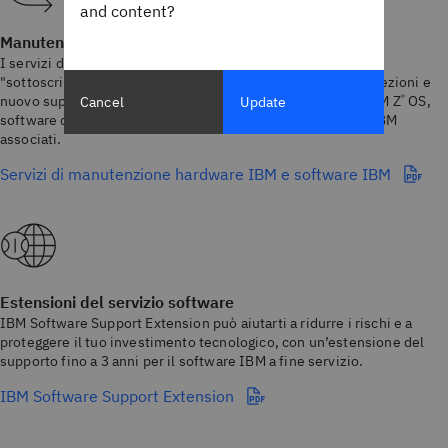
and content?
Manutenzione del sistema operativo
I servizi di manutenzione software, noti anche come
"sottoscrizione e supporto", forniscono sottoscrizioni, correzioni e
nuovo supporto per i difetti del codice per IBM Power
e IBM Z
OS,
®
®
Cancel
Update
software del sistema di memoria IBM e prodotti software IBM
associati.
Servizi di manutenzione hardware IBM e software IBM
Estensioni del servizio software
IBM Software Support Extension può aiutarti a ridurre i rischi e a
proteggere il tuo investimento tecnologico, con un’estensione del
supporto fino a 3 anni per il software IBM a fine servizio.
IBM Software Support Extension