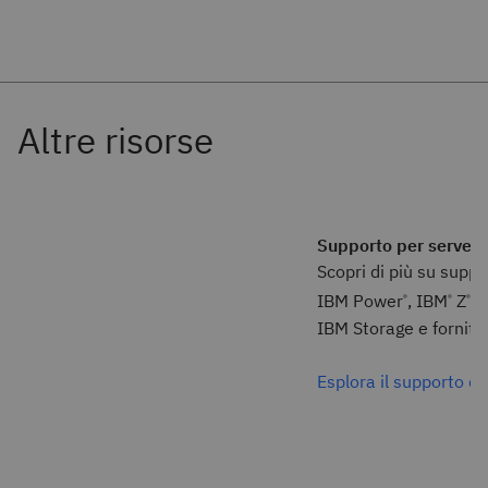
Supporto per server e
Scopri di più su suppo
IBM Power
, IBM
Z
, 
®
®
®
IBM Storage e fornitori
Esplora il supporto d