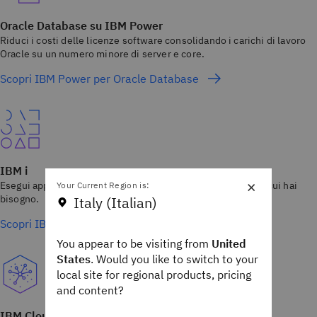
Oracle Database su IBM Power
Riduci i costi delle licenze software consolidando i carichi di lavoro
Oracle su un numero minore di server e core.
Scopri IBM Power per Oracle Database
IBM i
×
Esegui app business-critical su IBM i e paga solo per ciò di cui hai
Your Current Region is:
bisogno.
Italy (Italian)
Scopri IBM i
You appear to be visiting from
United
States
. Would you like to switch to your
local site for regional products, pricing
and content?
IBM Cloud Pak for Data