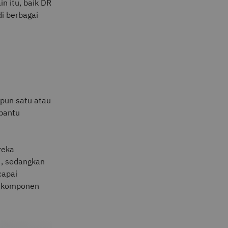
n itu, baik DR
i berbagai
pun satu atau
mbantu
reka
, sedangkan
capai
ap komponen