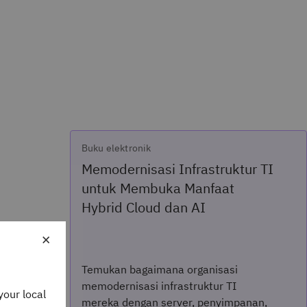
Buku elektronik
Memodernisasi Infrastruktur TI
untuk Membuka Manfaat
Hybrid Cloud dan AI
×
Temukan bagaimana organisasi
i?
memodernisasi infrastruktur TI
your local
mereka dengan server, penyimpanan,