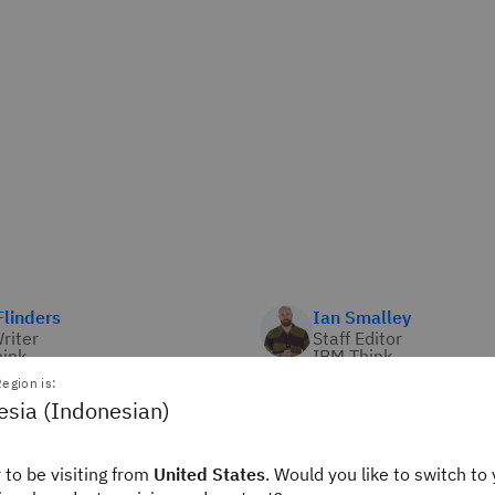
linders
Ian Smalley
Writer
Staff Editor
ink
IBM Think
egion is:
esia (Indonesian)
tu ketersediaan tingg
 to be visiting from
United States
. Would you like to switch to 