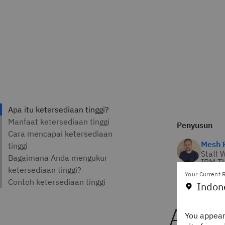
Penyusun
Mesh F
Staff 
IBM Th
Your Current R
Indon
Apa i
You appear