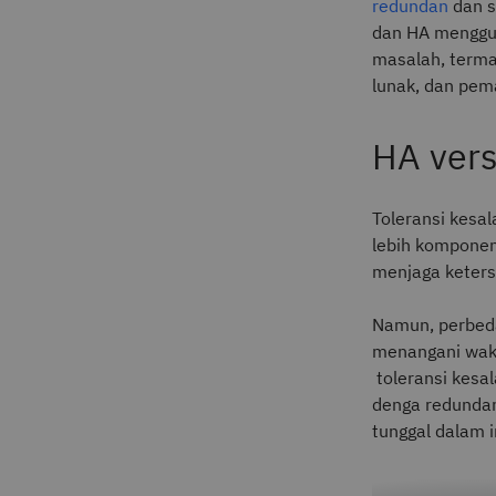
redundan
dan s
dan HA menggun
masalah, terma
lunak, dan pem
HA vers
Toleransi kesa
lebih komponen
menjaga keters
Namun, perbeda
menangani wakt
toleransi kesa
denga redundan
tunggal dalam i