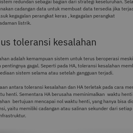
istem redundan sebagai bagian dari strategi keseluruhan. Selai
akan cadangan data untuk membuat data tersedia jika terjad
suk kegagalan perangkat keras , kegagalan perangkat
adaman listrik.
us toleransi kesalahan
lahan adalah kemampuan sistem untuk terus beroperasi meski
 pentingnya gagal. Seperti pada HA, toleransi kesalahan me
ediaan sistem selama atau setelah gangguan terjadi.
an antara toleransi kesalahan dan HA terletak pada cara me
u henti. Sementara HA berusaha meminimalkan waktu henti 
lahan bertujuan mencapai nol waktu henti, yang hanya bisa di
si, yaitu memiliki cadangan atau salinan sekunder dari seti
nfrastruktur.