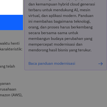
dan kemampuan hybrid cloud generasi
terbaru untuk mendukung AI, mesin
 kemampuan
virtual, dan aplikasi modern. Panduan
sen
ini membahas bagaimana teknologi,
orang, dan proses harus berkembang
secara bersama-sama untuk
membangun budaya perubahan yang
waktu henti
mempercepat modernisasi dan
arakteristik:
mendorong hasil bisnis yang terukur.
Baca panduan modernisasi
ng telah
ayanan
perusahaan
mazon (AWS),