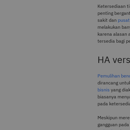
Ketersediaan ti
penting bergant
sakit dan
pusat
melakukan bany
karena alasan a
tersedia bagi p
HA vers
Pemulihan ben
dirancang unt
bisnis
yang diak
biasanya menya
pada ketersedi
Meskipun mere
gangguan pada 