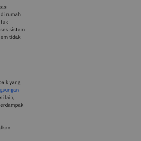
kasi
 di rumah
ntuk
kses sistem
tem tidak
baik yang
ngsungan
i lain,
 berdampak
alkan