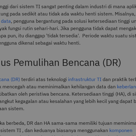
nggi dari sistem TI sangat penting dalam industri di mana apli
ung pada sedikit atau tidak ada waktu henti sistem. Misalnya,
 data
, pengguna bergantung pada solusi ketersediaan tinggi u
ak fungsi rutin sehari-hari. Jika pengguna tidak dapat menga
pa pun, itu dianggap 'tidak tersedia'. Periode waktu suatu sis
engguna dikenal sebagai waktu henti.
us Pemulihan Bencana (DR)
cana (DR)
terdiri atas teknologi
infrastruktur TI
dan praktik ter
uk mencegah atau meminimalkan kehilangan data dan
keberla
ibatkan oleh peristiwa bencana. Ketersediaan tinggi (HA), di sis
ngkut kegagalan atau kesalahan yang lebih kecil yang dapat
aan sistem.
ka berbeda, DR dan HA sama-sama memiliki tujuan meminim
sistem TI , dan keduanya biasanya menggunakan
komponen