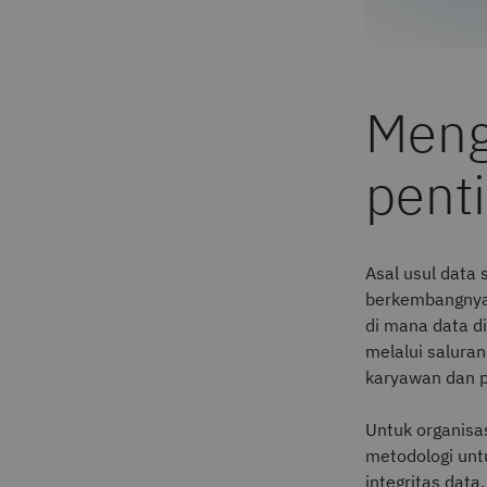
Meng
pent
Asal usul data 
berkembangny
di mana data d
melalui salura
karyawan dan p
Untuk organisa
metodologi unt
integritas data