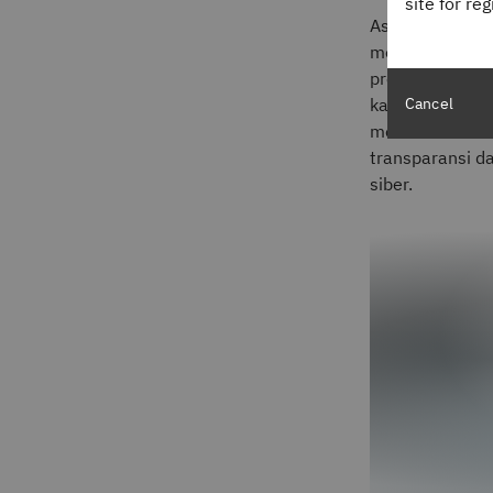
site for re
Asal usul data
mendokumentasi
proses dengan 
Cancel
karena menjaga
memenuhi stand
transparansi d
siber.