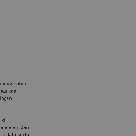
u mengetahui
rmasikan
tingan
iki
eandalan, dan
lis data serta