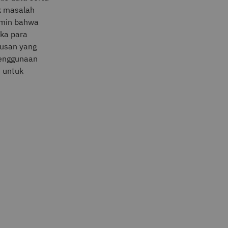
k masalah
jamin bahwa
ika para
usan yang
 penggunaan
t untuk