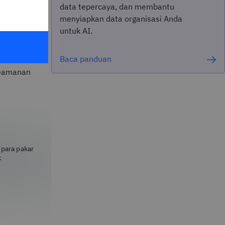
data tepercaya, dan membantu
sasi dengan
menyiapkan data organisasi Anda
berbagai
untuk AI.
eraturan,
asi
Baca panduan
an
keamanan
 para pakar
k