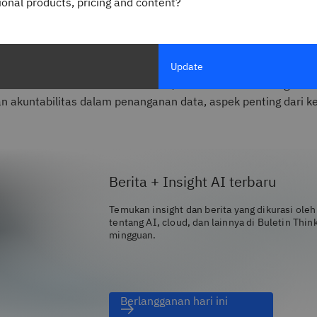
gional products, pricing and content?
 melindungi
integritas
dan
keandalan
data dalam sebuah organi
kan sejarah data, transformasi, dan perjalanannya melalui 
cermat. Konteks historis ini membantu kepatuhan terhadap p
Update
 keakuratan dan keabsahan data, memastikan bahwa organis
ar hukum dan industri. Selain itu, asal usul data meningkatk
an akuntabilitas dalam penanganan data, aspek penting dari 
Berita + Insight AI terbaru
Temukan insight dan berita yang dikurasi oleh
tentang AI, cloud, dan lainnya di Buletin Thin
mingguan.
Berlangganan hari ini