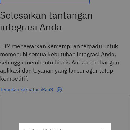
Selesaikan tantangan
integrasi Anda
IBM menawarkan kemampuan terpadu untuk
memenuhi semua kebutuhan integrasi Anda,
sehingga membantu bisnis Anda membangun
aplikasi dan layanan yang lancar agar tetap
kompetitif.
Temukan kekuatan iPaaS