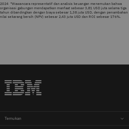
2024 *Wawancara representatif dan analisis keuangan menemukan bahwa
organisasi gabungan mendapatkan manfaat sebesar 3,81 USD juta selama tiga
tahun dibandingkan dengan biaya sebesar 1,38 juta USD, dengan penambahan
nilai sekarang bersih (NPV) sebesar 2,43 juta USD dan ROI sebesar 176%.