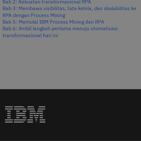
Bab 2: Kekuatan transformasional RPA
Bab 3: Membawa visibilitas, tata kelola, dan skalabilitas ke
RPA dengan Process Mining
Bab 5: Memulai IBM Process Mining dan RPA
Bab 6: Ambil langkah pertama menuju otomatisasi
transformasional hari ini