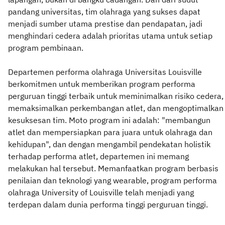
pandang universitas, tim olahraga yang sukses dapat
menjadi sumber utama prestise dan pendapatan, jadi
menghindari cedera adalah prioritas utama untuk setiap
program pembinaan.
Departemen performa olahraga Universitas Louisville
berkomitmen untuk memberikan program performa
perguruan tinggi terbaik untuk meminimalkan risiko cedera,
memaksimalkan perkembangan atlet, dan mengoptimalkan
kesuksesan tim. Moto program ini adalah: "membangun
atlet dan mempersiapkan para juara untuk olahraga dan
kehidupan", dan dengan mengambil pendekatan holistik
terhadap performa atlet, departemen ini memang
melakukan hal tersebut. Memanfaatkan program berbasis
penilaian dan teknologi yang wearable, program performa
olahraga University of Louisville telah menjadi yang
terdepan dalam dunia performa tinggi perguruan tinggi.