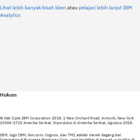
Lihat lebih banyak kisah klien
atau
pelajari lebih lanjut IBM
Analytics
Hukum
© Hak Cipta IBM Corporation 2018. 1 New Orchard Road, Armonk, New York
10504-1722 Amerika Serikat. Diproduksi di Amerika Serikat, Agustus 2018.
IBM, logo IBM, ibm.com, Cognos, dan TM1 adalah merek dagang dari
International Business Machines Corp, yang terdaftar di banyak yurisdiksi di