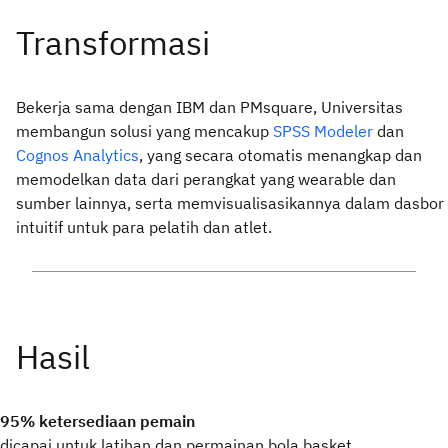
Bekerja sama dengan IBM dan PMsquare, Universitas
membangun solusi yang mencakup
SPSS Modeler
dan
Cognos Analytics
, yang secara otomatis menangkap dan
memodelkan data dari perangkat yang wearable dan
sumber lainnya, serta memvisualisasikannya dalam dasbor
intuitif untuk para pelatih dan atlet.
95% ketersediaan pemain
dicapai untuk latihan dan permainan bola basket