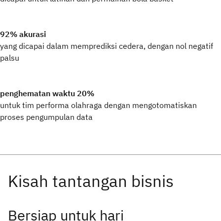
92% akurasi
yang dicapai dalam memprediksi cedera, dengan nol negatif
palsu
penghematan waktu 20%
untuk tim performa olahraga dengan mengotomatiskan
proses pengumpulan data
Bersiap untuk hari