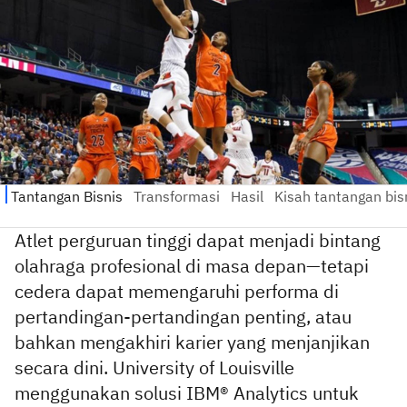
Atlet perguruan tinggi dapat menjadi bintang
olahraga profesional di masa depan—tetapi
cedera dapat memengaruhi performa di
pertandingan-pertandingan penting, atau
bahkan mengakhiri karier yang menjanjikan
secara dini. University of Louisville
menggunakan solusi IBM® Analytics untuk