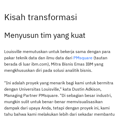
Menyusun tim yang kuat
Louisville memutuskan untuk bekerja sama dengan para
pakar teknik data dan ilmu data dari
PMsquare
(tautan
berada di luar ibm.com), Mitra Bisnis Emas IBM yang
mengkhususkan diri pada solusi analitik bisnis.
"Ini adalah proyek yang menarik bagi kami untuk bermitra
dengan Universitas Louisville," kata Dustin Adkison,
Managing Partner PMsquare. "Di sebagian besar industri,
mungkin sulit untuk benar-benar memvisualisasikan
dampak dari upaya Anda, tetapi dengan proyek ini, kami
tahu bahwa kami melakukan lebih dari sekadar membantu