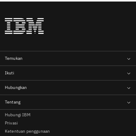
Hubungi IBM
Privasi
Ketentuan penggunaan