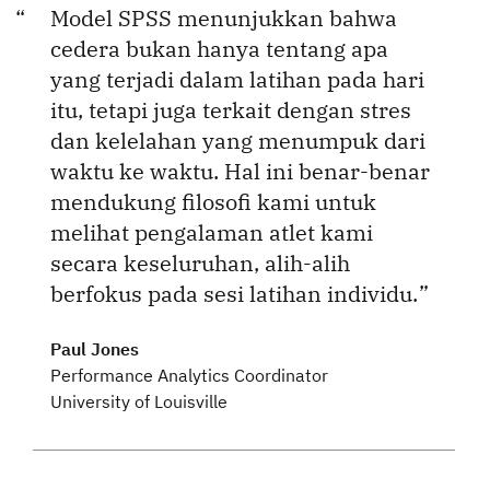
Model SPSS menunjukkan bahwa
cedera bukan hanya tentang apa
yang terjadi dalam latihan pada hari
itu, tetapi juga terkait dengan stres
dan kelelahan yang menumpuk dari
waktu ke waktu. Hal ini benar-benar
mendukung filosofi kami untuk
melihat pengalaman atlet kami
secara keseluruhan, alih-alih
berfokus pada sesi latihan individu.
Paul Jones
Performance Analytics Coordinator
University of Louisville