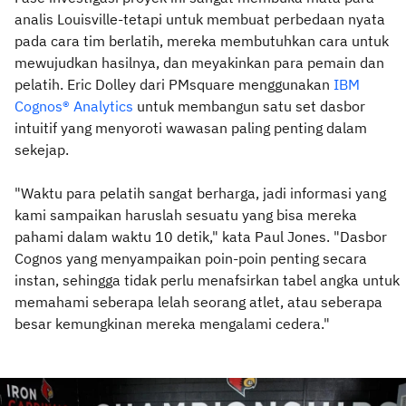
analis Louisville-tetapi untuk membuat perbedaan nyata
pada cara tim berlatih, mereka membutuhkan cara untuk
mewujudkan hasilnya, dan meyakinkan para pemain dan
pelatih. Eric Dolley dari PMsquare menggunakan
IBM
Cognos® Analytics
untuk membangun satu set dasbor
intuitif yang menyoroti wawasan paling penting dalam
sekejap.
"Waktu para pelatih sangat berharga, jadi informasi yang
kami sampaikan haruslah sesuatu yang bisa mereka
pahami dalam waktu 10 detik," kata Paul Jones. "Dasbor
Cognos yang menyampaikan poin-poin penting secara
instan, sehingga tidak perlu menafsirkan tabel angka untuk
memahami seberapa lelah seorang atlet, atau seberapa
besar kemungkinan mereka mengalami cedera."