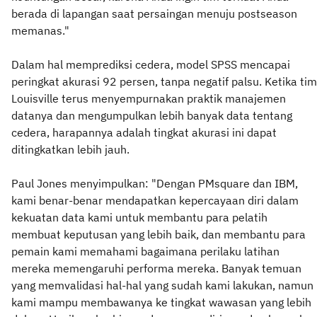
berada di lapangan saat persaingan menuju postseason
memanas."
Dalam hal memprediksi cedera, model SPSS mencapai
peringkat akurasi 92 persen, tanpa negatif palsu. Ketika tim
Louisville terus menyempurnakan praktik manajemen
datanya dan mengumpulkan lebih banyak data tentang
cedera, harapannya adalah tingkat akurasi ini dapat
ditingkatkan lebih jauh.
Paul Jones menyimpulkan: "Dengan PMsquare dan IBM,
kami benar-benar mendapatkan kepercayaan diri dalam
kekuatan data kami untuk membantu para pelatih
membuat keputusan yang lebih baik, dan membantu para
pemain kami memahami bagaimana perilaku latihan
mereka memengaruhi performa mereka. Banyak temuan
yang memvalidasi hal-hal yang sudah kami lakukan, namun
kami mampu membawanya ke tingkat wawasan yang lebih