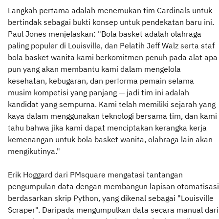
Langkah pertama adalah menemukan tim Cardinals untuk
bertindak sebagai bukti konsep untuk pendekatan baru ini.
Paul Jones menjelaskan: "Bola basket adalah olahraga
paling populer di Louisville, dan Pelatih Jeff Walz serta staf
bola basket wanita kami berkomitmen penuh pada alat apa
pun yang akan membantu kami dalam mengelola
kesehatan, kebugaran, dan performa pemain selama
musim kompetisi yang panjang — jadi tim ini adalah
kandidat yang sempurna. Kami telah memiliki sejarah yang
kaya dalam menggunakan teknologi bersama tim, dan kami
tahu bahwa jika kami dapat menciptakan kerangka kerja
kemenangan untuk bola basket wanita, olahraga lain akan
mengikutinya."
Erik Hoggard dari PMsquare mengatasi tantangan
pengumpulan data dengan membangun lapisan otomatisasi
berdasarkan skrip Python, yang dikenal sebagai "Louisville
Scraper". Daripada mengumpulkan data secara manual dari