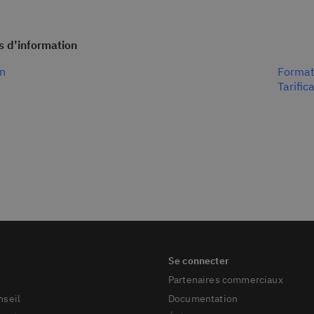
 d’information
n
Format
Tarific
Partenaires commerciaux
nseil
Documentation