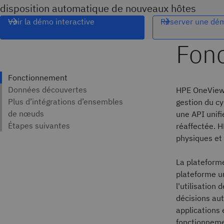
disposition automatique de nouveaux hôtes
Voir la démo interactive
Réserver une dém
HPE OneView e
gestion du cy
une API unifié
réaffectée. H
physiques et 
La plateform
plateforme un
l'utilisation
décisions aut
applications 
fonctionneme