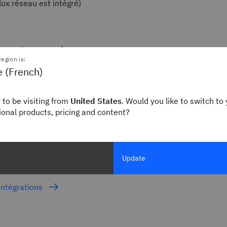
flux réseau est intégré)
egion is:
e (French)
 to be visiting from
United States
. Would you like to switch to 
gional products, pricing and content?
n HPE OneView est l'une des deux intégrations d'ensemble de
pour la plateforme IBM Turbonomic. Connectez-vous aux outils 
re l'automatisation au niveau du matériel, notamment le pro
hôtes.
Update
 intégrations