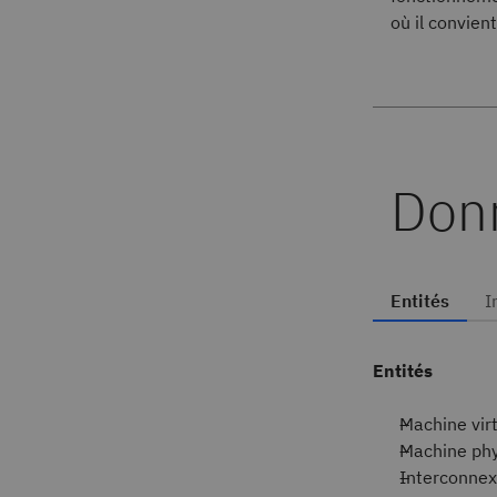
où il convien
Don
Entités
I
Entités
Machine virt
Machine ph
Interconne