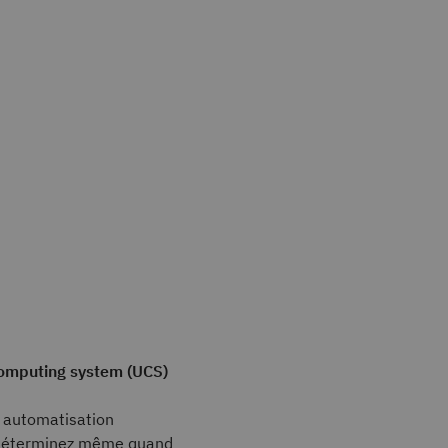
computing system (UCS)
 automatisation
t déterminez même quand