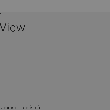
w
eView
otamment la mise à