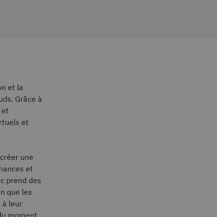
n et la
œuds. Grâce à
 et
rtuels et
 créer une
rmances et
mic prend des
in que les
 à leur
n du moment