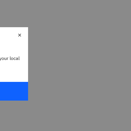
×
your local
 nœuds
de fabric
visionnement