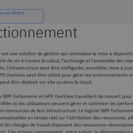
o en direct
st une solution de gestion qui rationalise la mise à dispositio
cle de vie à travers le calcul, l'archivage et l'ensemble des n
e, l'infrastructure peut être configurée, surveillée, mise à jour
PE OneView peut être utilisé pour gérer les environnements vi
peut être déployé sur site ou dans le cloud.
e IBM Turbonomic et HPE OneView travaillent de concert pour
ifiée où les utilisateurs peuvent gérer et optimiser les perfo
 des ressources de leur infrastructure. Le logiciel IBM Turbono
omatisables en temps réel sur l'attribution des ressources, af
et les charges de travail disposent des ressources nécessaires
nt. Ces actions comprennent, entre autres, la déterminatio