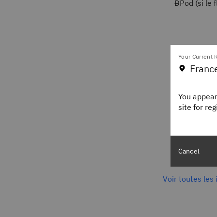
DPod (si le 
Your Current R
Franc
You appear
site for re
L'intégratio
disponibles 
pour permett
de nouveaux 
Cancel
Voir toutes les