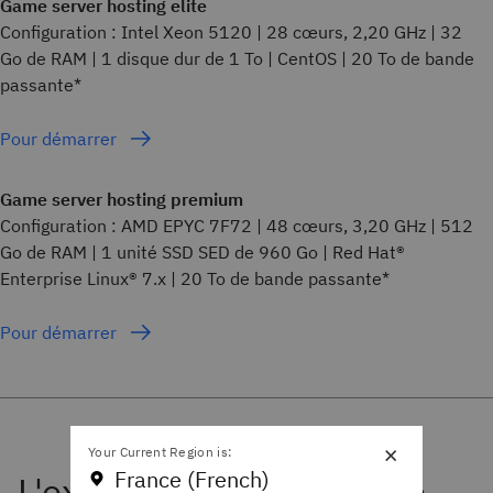
Game server hosting elite
Configuration : Intel Xeon 5120 | 28 cœurs, 2,20 GHz | 32
Go de RAM | 1 disque dur de 1 To | CentOS | 20 To de bande
passante*
Pour démarrer
Game server hosting premium
Configuration : AMD EPYC 7F72 | 48 cœurs, 3,20 GHz | 512
Go de RAM | 1 unité SSD SED de 960 Go | Red Hat®
Enterprise Linux® 7.x | 20 To de bande passante*
Pour démarrer
×
Your Current Region is:
France (French)