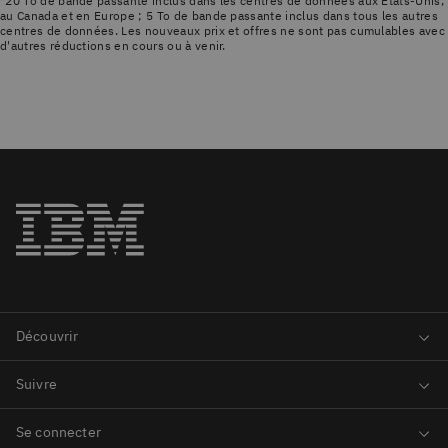
*20 To de bande passante inclus dans les centres de données aux États-Unis,
au Canada et en Europe ; 5 To de bande passante inclus dans tous les autres
centres de données. Les nouveaux prix et offres ne sont pas cumulables avec
d'autres réductions en cours ou à venir.