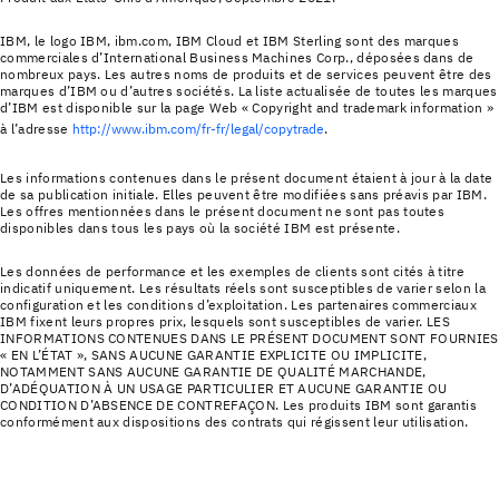
IBM, le logo IBM, ibm.com, IBM Cloud et IBM Sterling sont des marques
commerciales d’International Business Machines Corp., déposées dans de
nombreux pays. Les autres noms de produits et de services peuvent être des
marques d’IBM ou d’autres sociétés. La liste actualisée de toutes les marques
d’IBM est disponible sur la page Web « Copyright and trademark information »
à l’adresse
http://www.ibm.com/fr-fr/legal/copytrade
.
Les informations contenues dans le présent document étaient à jour à la date
de sa publication initiale. Elles peuvent être modifiées sans préavis par IBM.
Les offres mentionnées dans le présent document ne sont pas toutes
disponibles dans tous les pays où la société IBM est présente.
Les données de performance et les exemples de clients sont cités à titre
indicatif uniquement. Les résultats réels sont susceptibles de varier selon la
configuration et les conditions d’exploitation. Les partenaires commerciaux
IBM fixent leurs propres prix, lesquels sont susceptibles de varier. LES
INFORMATIONS CONTENUES DANS LE PRÉSENT DOCUMENT SONT FOURNIES
« EN L’ÉTAT », SANS AUCUNE GARANTIE EXPLICITE OU IMPLICITE,
NOTAMMENT SANS AUCUNE GARANTIE DE QUALITÉ MARCHANDE,
D’ADÉQUATION À UN USAGE PARTICULIER ET AUCUNE GARANTIE OU
CONDITION D’ABSENCE DE CONTREFAÇON. Les produits IBM sont garantis
conformément aux dispositions des contrats qui régissent leur utilisation.