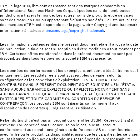
IBM, le logo IBM, ibm.com et Instana sont des marques commerciales
d’International Business Machines Corp., déposées dans de nombreuses
juridictions à travers le monde. Les autres noms de produits et de services
sont des marques IBM ou appartenant à d’autres sociétés. La liste actualisée
des marques d’IBM est disponible sur la page web « Copyright and trademark
information » à l’adresse
ibm.com/legal/copyright-trademark
.
Les informations contenues dans le présent document étaient à jour à la date
de publication initiale et sont susceptibles d’être modifiées à tout moment par
IBM. Certaines offres mentionnées dans le présent document ne sont pas
disponibles dans tous les pays où la société IBM est présente.
Les données de performance et les exemples client sont cités à titre indicatif
uniquement. Les résultats réels sont susceptibles de varier selon la
configuration et les conditions d’exploitation. LES INFORMATIONS
CONTENUES DANS LE PRÉSENT DOCUMENT SONT FOURNIES « EN L’ÉTAT »,
SANS AUCUNE GARANTIE EXPLICITE OU IMPLICITE, NOTAMMENT SANS
AUCUNE GARANTIE DE QUALITÉ MARCHANDE, D’ADÉQUATION À UN USAGE
PARTICULIER ET TOUTE GARANTIE OU CONDITION D’ABSENCE DE
CONTREFAÇON. Les produits IBM sont garantis conformément aux
dispositions des contrats qui régissent leur utilisation.
Rebendo Insight n’est pas un produit ou une offre d’IBM. Rebendo Insight
est vendu ou concédé sous licence, selon le cas, aux utilisateurs
conformément aux conditions générales de Rebendo AB qui sont fournies
avec l’offre ou le produit. La disponibilité, ainsi que les garanties, les services
et l’assistance en lien avec Rebendo Insight relèvent de la responsabilité