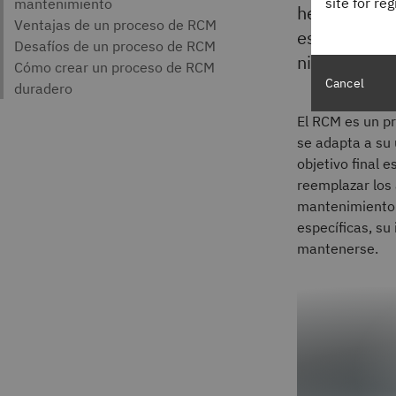
site for re
herramientas
estrategia i
nivel.
Cancel
El RCM es un p
se adapta a su 
objetivo final 
reemplazar los 
mantenimiento 
específicas, su
mantenerse.