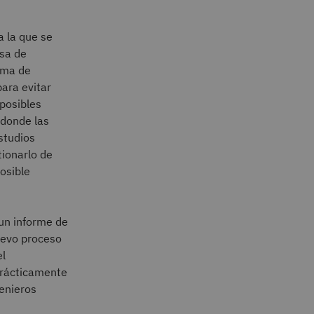
a la que se
asa de
rma de
para evitar
 posibles
 donde las
studios
ionarlo de
osible
un informe de
uevo proceso
el
prácticamente
enieros