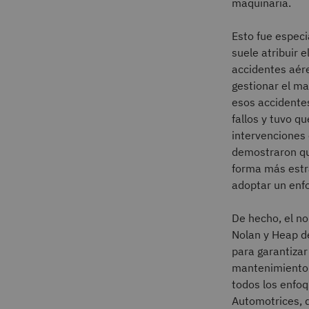
maquinaria.
Esto fue especi
suele atribuir 
accidentes aére
gestionar el ma
esos accidentes
fallos y tuvo q
intervenciones 
demostraron qu
forma más estra
adoptar un enf
De hecho, el no
Nolan y Heap de
para garantiza
mantenimiento 
todos los enfo
Automotrices, q