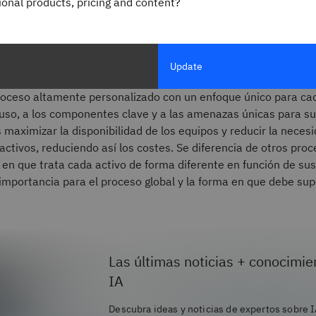
gional products, pricing and content?
, necesarios para fabricar sus productos. Y crear
ntegral para mantenerlos en línea y funcionando a
Update
roceso altamente personalizado con un enfoque único para ca
uso, a los componentes clave y a las amenazas únicas para su u
es maximizar la disponibilidad de los equipos y reducir la neces
activos, reduciendo así los costes. Se diferencia de otros pro
en que trata cada activo de forma diferente en función de su
 importancia para el proceso global y la forma en que debe sup
Las últimas noticias + conocimie
IA
Descubra ideas y noticias de expertos sobre I