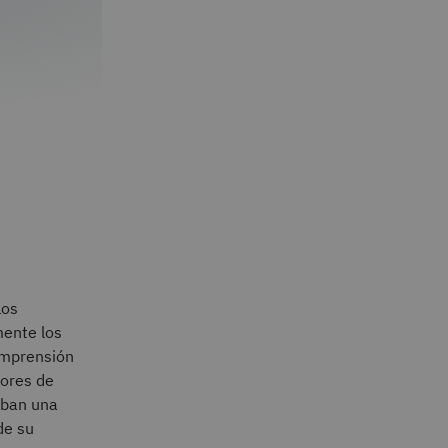
los
mente los
comprensión
tores de
taban una
de su