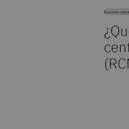
Business opera
¿Qu
cent
(RC