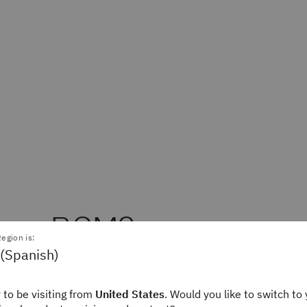
 es RCM?
egion is:
 (Spanish)
ento centrado en la fiabilidad (RCM) es un proce
 to be visiting from
United States
. Would you like to switch to 
organizaciones identifican los activos físicos, com