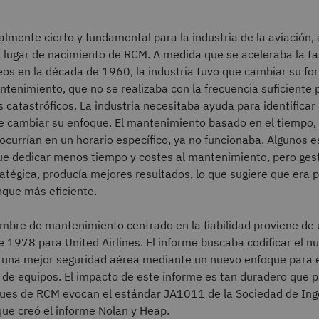
almente cierto y fundamental para la industria de la aviación, 
el lugar de nacimiento de RCM. A medida que se aceleraba la t
os en la década de 1960, la industria tuvo que cambiar su fo
ntenimiento, que no se realizaba con la frecuencia suficiente 
 catastróficos. La industria necesitaba ayuda para identificar
ue cambiar su enfoque. El mantenimiento basado en el tiempo,
ocurrían en un horario específico, ya no funcionaba. Algunos e
e dedicar menos tiempo y costes al mantenimiento, pero gest
tégica, producía mejores resultados, lo que sugiere que era p
oque más eficiente.
mbre de mantenimiento centrado en la fiabilidad proviene de 
 1978 para United Airlines. El informe buscaba codificar el n
r una mejor seguridad aérea mediante un nuevo enfoque para 
de equipos. El impacto de este informe es tan duradero que 
ques de RCM evocan el estándar JA1011 de la Sociedad de Ing
ue creó el informe Nolan y Heap.