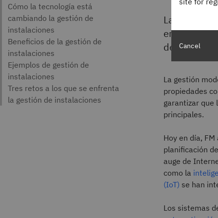
site for re
La gestión d
empresas con
de forma seg
Cancel
La gestión mode
propiedades co
garantizar que 
principales.
Hoy en día, FM 
planificación de
auge de Intern
como la
intelige
(IoT)
se han in
Los sistemas 