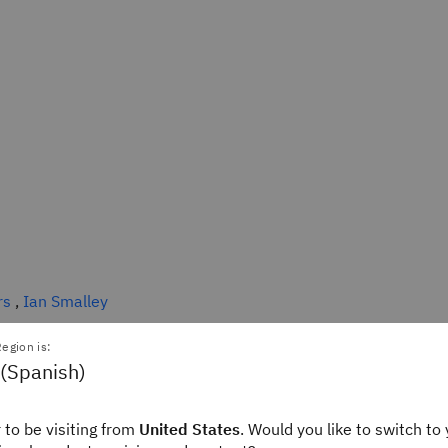
rs
,
Ian Smalley
ición de gestión de
egion is:
 (Spanish)
laciones
 to be visiting from
United States
. Would you like to switch to 