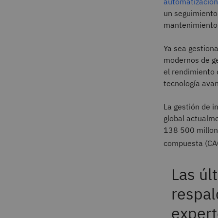
automatización
un seguimiento 
mantenimiento 
Ya sea gestiona
modernos de ges
el rendimiento 
tecnología ava
La gestión de 
global actualme
138 500 millone
compuesta (CAG
Las úl
respal
expert