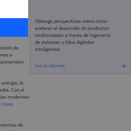
 la que las
ras críticas
Obtenga perspectivas sobre cómo
acelerar el desarrollo de productos
multimodales a través de ingeniería
de sistemas y hilos digitales
estión de
inteligentes.
ones a
mpresariales
Lea el informe
 energía, la
odia. Con el
ogías modernas
s cosas
mientas de