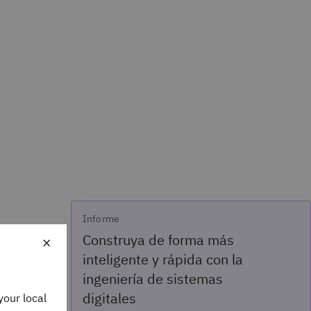
Informe
×
Construya de forma más
inteligente y rápida con la
ingeniería de sistemas
digitales
your local