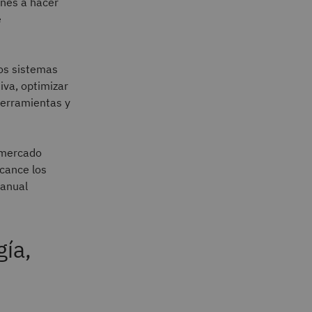
ones a hacer
e
los sistemas
iva, optimizar
 herramientas y
n mercado
cance los
 anual
ía,