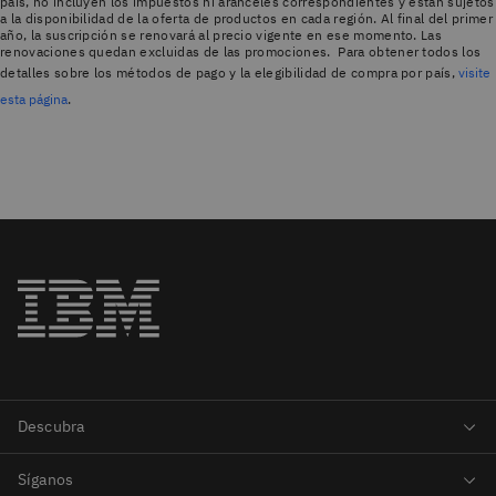
país, no incluyen los impuestos ni aranceles correspondientes y están sujetos
a la disponibilidad de la oferta de productos en cada región. Al final del primer
año, la suscripción se renovará al precio vigente en ese momento. Las
renovaciones quedan excluidas de las promociones. Para obtener todos los
detalles sobre los métodos de pago y la elegibilidad de compra por país,
visite
esta página
.