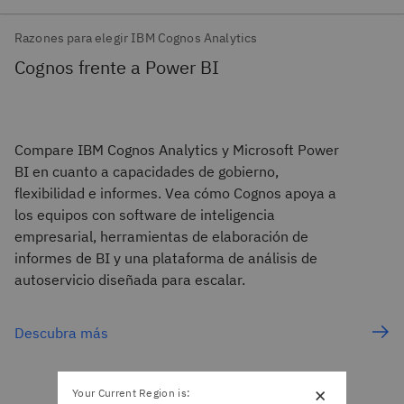
Razones para elegir IBM Cognos Analytics
Cognos frente a Power BI
Compare IBM Cognos Analytics y Microsoft Power
BI en cuanto a capacidades de gobierno,
flexibilidad e informes. Vea cómo Cognos apoya a
los equipos con software de inteligencia
empresarial, herramientas de elaboración de
informes de BI y una plataforma de análisis de
autoservicio diseñada para escalar.
Descubra más
×
Your Current Region is: