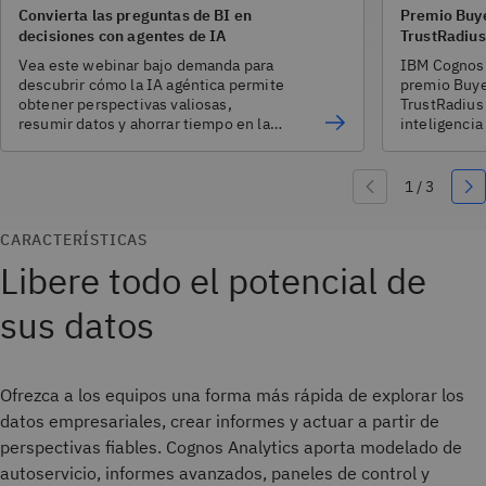
Convierta las preguntas de BI en
Premio Buye
decisiones con agentes de IA
TrustRadius
Vea este webinar bajo demanda para
IBM Cognos 
descubrir cómo la IA agéntica permite
premio Buye
obtener perspectivas valiosas,
TrustRadius 
resumir datos y ahorrar tiempo en la
inteligencia
última versión de Cognos 12.1.3.
CARACTERÍSTICAS
Libere todo el potencial de
sus datos
Ofrezca a los equipos una forma más rápida de explorar los
datos empresariales, crear informes y actuar a partir de
perspectivas fiables. Cognos Analytics aporta modelado de
autoservicio, informes avanzados, paneles de control y