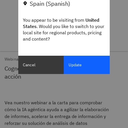
Spain (Spanish)
You appear to be visiting from
United
States
. Would you like to switch to your
local site for regional products, pricing
and content?
Webinar
Cancel
Update
Cognos Analytics y la IA agéntica en
acción
Vea nuestro webinar a la carta para comprobar
cómo la IA agéntica ayuda a agilizar la elaboración
de informes, acelerar la entrega de información y
reforzar su solución de análisis de datos