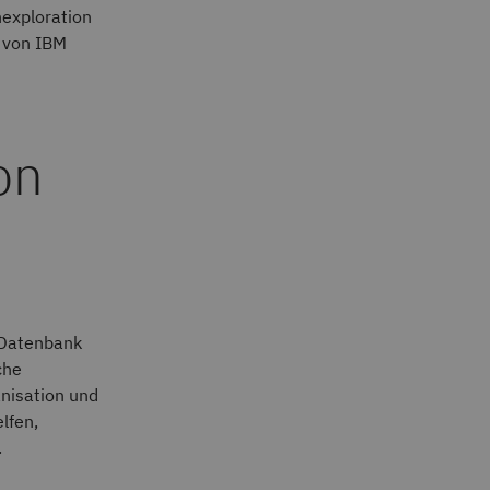
nexploration
 von IBM
on
r Datenbank
che
anisation und
lfen,
.