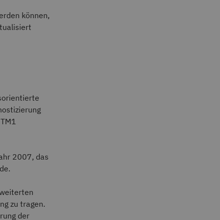
werden können,
ualisiert
orientierte
ostizierung
m TM1
Jahr 2007, das
de.
weiterten
ng zu tragen.
hrung der