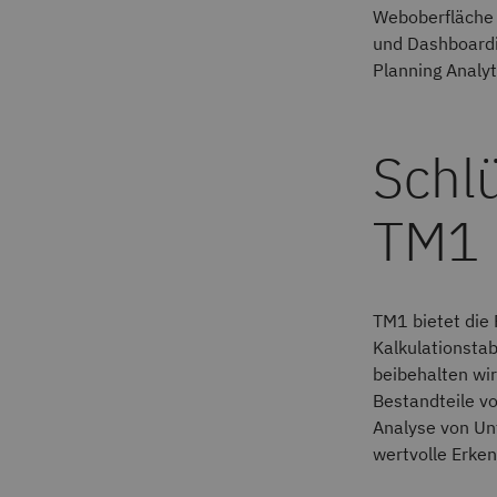
Weboberfläche e
und Dashboardi
Planning Analy
Schl
TM1
TM1 bietet die 
Kalkulationstab
beibehalten wir
Bestandteile vo
Analyse von U
wertvolle Erken