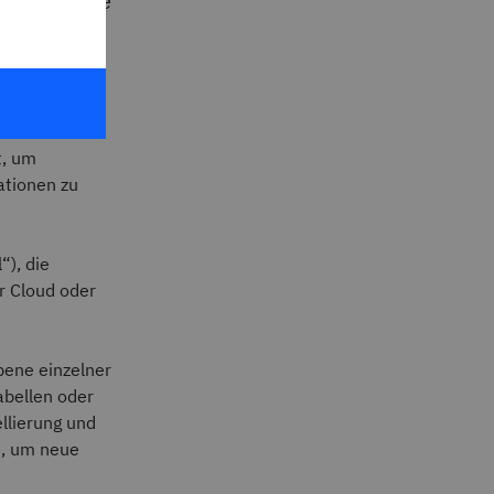
n Kontrolle
n
t, um
ationen zu
), die
r Cloud oder
bene einzelner
abellen oder
llierung und
n, um neue