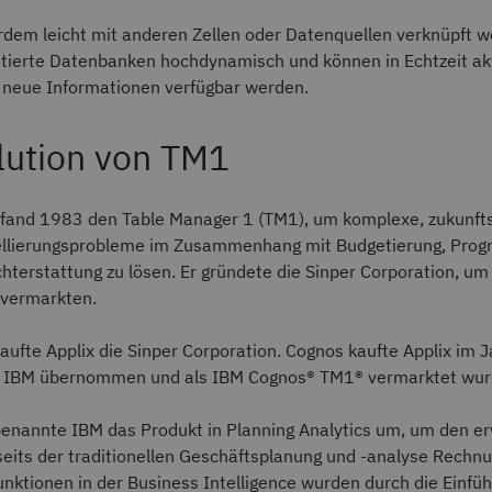
rdem leicht mit anderen Zellen oder Datenquellen verknüpft 
ntierte Datenbanken hochdynamisch und können in Echtzeit akt
 neue Informationen verfügbar werden.
lution von TM1
fand 1983 den Table Manager 1 (TM1), um komplexe, zukunfts
lierungsprobleme im Zusammenhang mit Budgetierung, Progn
hterstattung zu lösen. Er gründete die Sinper Corporation, u
 vermarkten.
ufte Applix die Sinper Corporation. Cognos kaufte Applix im 
n IBM übernommen und als IBM Cognos® TM1® vermarktet wur
enannte IBM das Produkt in Planning Analytics um, um den er
eits der traditionellen Geschäftsplanung und -analyse Rechnu
nktionen in der Business Intelligence wurden durch die Einfü