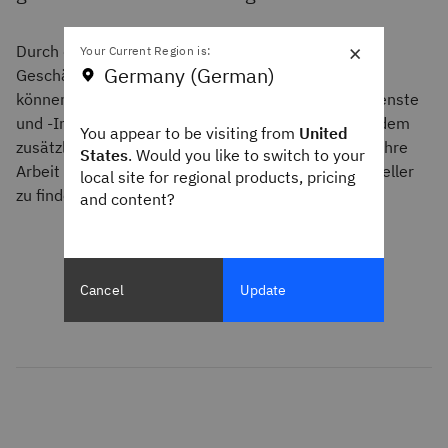
×
Durch die Organisation von IT-Traces nach
Your Current Region is:
Germany (German)
Geschäftsprozess- oder Geschäftsaktivitätsnamen
können SREs sehen, wie sich IT-Anwendungen, -Dienste
und -Infrastruktur auf den Prozess auswirken. Mit dem
You appear to be visiting from
United
zusätzlichen Geschäftskontext können alle Teams ihre
States
. Would you like to switch to your
Arbeit besser priorisieren, um Probleme noch schneller
local site for regional products, pricing
zu finden und zu beheben.
and content?
Cancel
Update