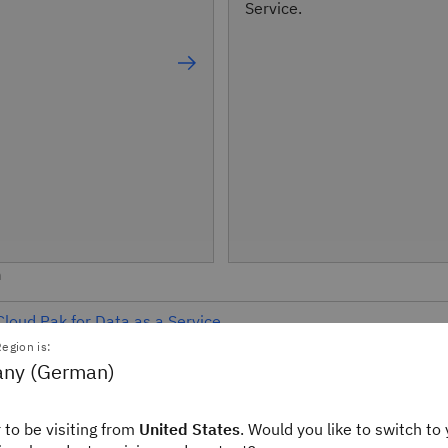
Service.
n
loud Pak for Data as a Service
egion is:
for IBM Cloud Pak for Data (On-Premises oder in einer belieb
ny (German)
 On-Premises
 to be visiting from
United States
. Would you like to switch to 