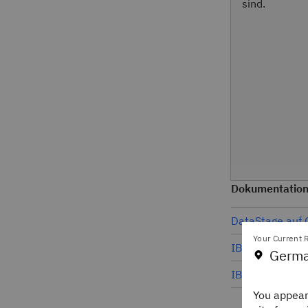
sind.
Dokumentatio
DataStage auf C
Your Current R
IBM DataStage® 
Germa
IBM DataStage
You appear