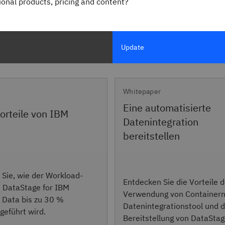
gional products, pricing and content?
Update
Whitepaper
Eine automatisierte
orteile von IBM
Datenintegration
bereitstellen
 Sie, wie der Workload-
Entdecken Sie die Vorteile d
t DataStage for IBM
Verwendung von Containern 
r Data bis zu 30 %
Datenintegrationstool und 
geführt wird.
Bereitstellung von DataStag