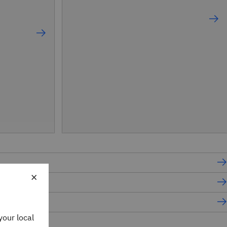
×
igen Cloud)
your local