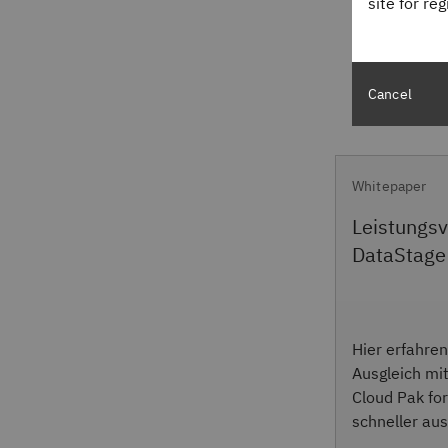
site for re
Cancel
Whitepaper
Leistungsv
DataStage
Hier erfahren
Ausgleich mi
Cloud Pak fo
schneller aus