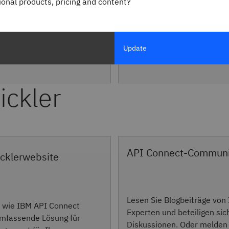
gional products, pricing and content?
Update
ickler
API Connect-Communi
cklerwebsite
Lesen Sie Blogbeiträge von
, wie IBM API Connect
Experten und beteiligen sic
umfassende Lösung für
Diskussionen. Oder melden 