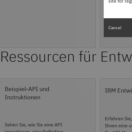
site for re
Cancel
Ressourcen für Entw
Beispiel-API und
IBM Entwi
Instruktionen
Erfahren Sie
Sehen Sie, wie Sie eine API
Ihnen eine 
importieren, eine Definition