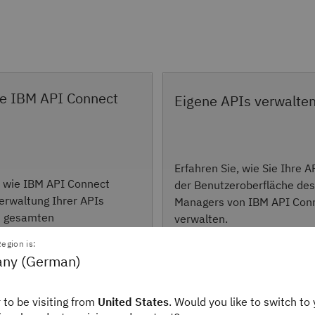
ie IBM API Connect
Eigene APIs verwalte
Erfahren Sie, wie Sie Ihre A
, wie IBM API Connect
der Benutzeroberfläche des
Verwaltung Ihrer APIs
Managers von IBM API Con
s gesamten
verwalten.
 unterstützen kann.
egion is:
ny (German)
API-Management ansehen
Demo anfordern
 to be visiting from
United States
. Would you like to switch to 