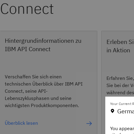
Connect
Hintergrundinformationen zu
Erleben S
IBM API Connect
in Aktion
Verschaffen Sie sich einen
Erfahren Sie
technischen Überblick über IBM API
Sie bei der 
Connect, seine API-
während de
Lebenszyklusphasen und seine
Lebenszyklus
Your Current R
wichtigsten Produktkomponenten.
Germa
Kostenlose 
Überblick lesen
You appear