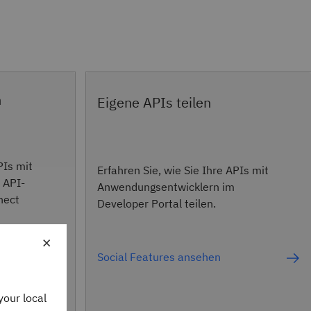
n
Eigene APIs teilen
PIs mit
Erfahren Sie, wie Sie Ihre APIs mit
 API-
Anwendungsentwicklern im
nect
Developer Portal teilen.
×
Social Features ansehen
your local