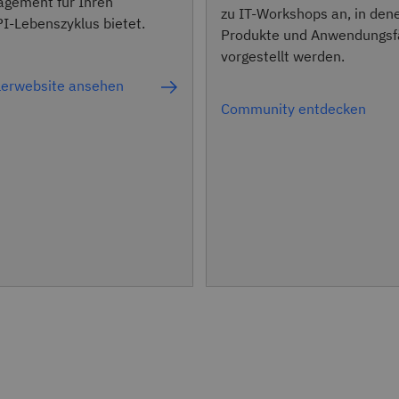
agement für Ihren
zu IT-Workshops an, in den
I-Lebenszyklus bietet.
Produkte und Anwendungsfä
vorgestellt werden.
lerwebsite ansehen
Community entdecken