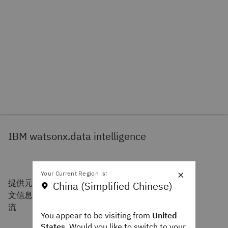
IBM watsonx.data intelligence
×
Your Current Region is:
提供元数据管理、数据血缘、质量与治理——将上下
China (Simplified Chinese)
文信息、可信度与策略感知智能融入 DataOps 工作
流
You appear to be visiting from
United
States
. Would you like to switch to your