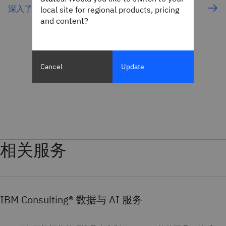
深入了解 watsonx.data intelligence
local site for regional products, pricing
and content?
Cancel
Update
相关服务
IBM Consulting® 数据与 AI 服务