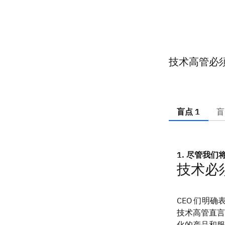
技术高管必须
盲点 1
盲
1. 尽管我
技术必
CEO 们明
技术高管直言
化的产品和服