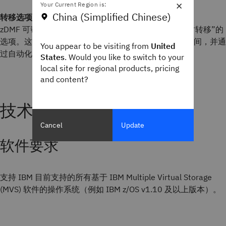
×
Your Current Region is:
China (Simplified Chinese)
转移选项
zDMF 可帮助您安排执行 DIVERT 命令，或设置“就绪时转移”的
选项。这个功能可以缩短迁移时间，无需额外的存储空间，并通
You appear to be visiting from
United
过自动化提高效率。
States
. Would you like to switch to your
local site for regional products, pricing
and content?
技术细节
Cancel
Update
软件要求
支持 IBM 目前支持的所有基于 IBM Multiple Virtual Storage
(MVS) 软件的操作系统（例如 IBM z/OS v1.10 及以上版本）。