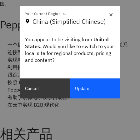
图。
×
Your Current Region is:
China (Simplified Chinese)
Peppol 服务的主要特点
You appear to be visiting from
United
一个提供商，一个网络，即可与所有合作伙伴建立联系
States
. Would you like to switch to your
连接到所需的 Peppol 服务
local site for regional products, pricing
实现整个供应链的无缝连接
and content?
利用托管服务改善运营并降低成本
跟踪、追溯和分析
按照 Peppol 标准开展 B2G 和 B2B 交易
Cancel
Update
Peppol 非接触式上机指南
有助于确保电子发票合规性
在云中实现 B2B 现代化
相关产品