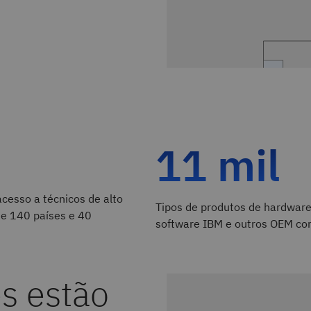
s sistemas e o Suporte da IBM.
tas comuns, apresentando
rte da IBM, acelerando o tempo
11 mil
ativo para servidores
cas comuns, disponível
po real durante a
vel 24 horas por dia, 7
cesso a técnicos de alto
Tipos de produtos de hardware
de 140 países e 40
software IBM e outros OEM co
 a ampla base de
roblemas relevantes
ossível problema em seu
es estão
ão em 2024