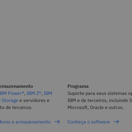
 armazenamento
Programa
IBM Power®
,
IBM Z®
,
IBM
Suporte para seus sistemas o
 Storage
e servidores e
IBM e de terceiros, incluindo
 de terceiros.
Microsoft, Oracle e outros.
idores e armazenamento
Conheça o software