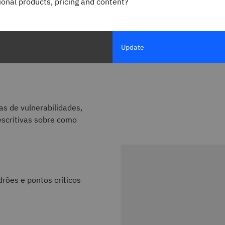
gional products, pricing and content?
a descoberta
 visualizações e
rte e análise de
Update
s de vulnerabilidades,
scritivas sobre como
drões e pontos críticos