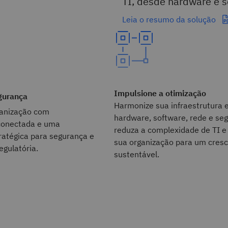
TI, desde hardware e s
Leia o resumo da solução
Impulsione a otimização
gurança
Harmonize sua infraestrutura 
ganização com
hardware, software, rede e se
 conectada e uma
reduza a complexidade de TI e
atégica para segurança e
sua organização para um cres
egulatória.
sustentável.