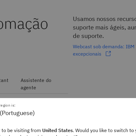
tomação
Usamos nossos recurso
suporte mais ágeis, au
de suporte.
Webcast sob demanda: IBM T
excepcionais
tant
Assistente do
agente
egion is:
 (Portuguese)
e dados avançada em
 to be visiting from
United States
. Would you like to switch to 