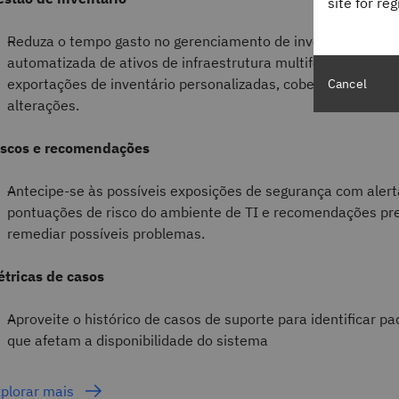
site for re
Reduza o tempo gasto no gerenciamento de inventário com 
automatizada de ativos de infraestrutura multifornecedores,
exportações de inventário personalizadas, cobertura de supo
Cancel
alterações.
iscos e recomendações
Antecipe-se às possíveis exposições de segurança com alerta
pontuações de risco do ambiente de TI e recomendações pre
remediar possíveis problemas.
tricas de casos
Aproveite o histórico de casos de suporte para identificar pa
que afetam a disponibilidade do sistema
plorar mais