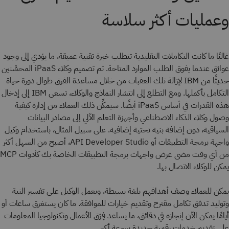
وعمليات أكثر سلاسة
غالبًا ما كانت التكاملات التقليدية تتطلب خبرة تقنية عميقة، ما يؤدي إلى وجود
عوائق عندما يفوق الطلب الموارد المتاحة. تم تصميم وكلاء iPaaS المحسَّنين
حديثًا من IBM لإزالة تلك العقبات من خلال مساعدة الفرق طوال دورة حياة
التكامل بأكملها. ومع التطلع إلى انتشار النماذج والوكلاء، تسعى IBM إلى إدخال
هذه القدرات في أساس iPaaS أيضًا. سيمكِّن ذلك العملاء من إدارة كيفية
وصول وكلاء الذكاء الاصطناعي وأجهزة التعلم الآلي إلى مصادر البيانات
السياقية، دون إضافة بنية تحتية إضافية. على سبيل المثال، باستخدام وكيل
واجهة برمجة التطبيقات أو API Developer Studio، أصبح من السهل أكثر
من أي وقت مضى عرض واجهات برمجة التطبيقات الخاصة بك كأدوات MCP
يمكن للوكلاء الاتصال بها.
يمكن للعملاء وصف أهدافهم بلغة بسيطة، ويعمل الوكيل على تفسير النية
وتوليد تدفق تكامل مقترح وتقديم خيارات للموافقة. ما كان يستغرق ساعات أو
أيامًا يمكن الآن إنجازه في دقائق، ما يساعد فِرَق الأعمال وتكنولوجيا المعلومات
على تقديم خدمات رقمية جديدة بسرعة أكبر.