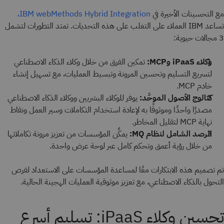
مع التحسينات الأخيرة في
IBM webMethods Hybrid Integration،
تساعد IBM العملاء على التغلب على هذه التحديات. تمتد التطورات لتشمل
3 مجالات حيوية:
وكلاء iPaaS وMCP:
تمكين الفرق من خلال وكلاء الذكاء الاصطناعي
لتسريع التسليم وتحسين المرونة وتبسيط العمليات، مع تسهيل إنشاء
خادم MCP.
كتالوج الأصول الموحَّد:
يوفر للوكلاء البشريين ووكلاء الذكاء الاصطناعي
مصدرًا واحدًا وموثوقًا به لإعادة استخدام التكاملات وسير العمل ونقاط
نهاية MCP لتقليل المخاطر.
الرصد الشامل لنظام MQ:
يمكِّن المؤسسات من تعزيز مرونة تكاملاتها
من خلال رؤية أعمق وتحكم كامل عبر لوحة عرض واحدة.
تم تصميم هذه الابتكارات معًا لمساعدة المؤسسات على الاستعداد لفرص
التحول بالذكاء الاصطناعي، مع تعزيز موثوقية العمليات الهجينة الحالية.
تحسين وكلاء iPaaS: تسليم أسرع