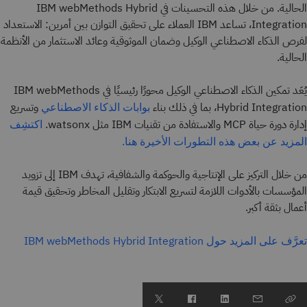
الحالية. من خلال هذه التحسينات في IBM webMethods Hybrid
Integration، تساعد IBM العملاء على تحقيق التوازن بين أمرين: الاستعداد
لفرص الذكاء الاصطناعي الوكيل وضمان الموثوقية وعائد الاستثمار من الأنظمة
الحالية.
يُعَد تمكين الذكاء الاصطناعي الوكيل محورًا رئيسيًا في IBM webMethods
Hybrid Integration، بما في ذلك بناء
وتسريع
بوابات الذكاء الاصطناعي
إدارة دورة حياة MCP والاستفادة من تقنيات IBM مثل watsonx.
اكتشِف
المزيد عن بعض هذه التطورات الأخيرة هنا.
من خلال التركيز على الإنتاجية والحوكمة والشفافية، تهدف IBM إلى تزويد
المؤسسات بالأدوات اللازمة لتسريع الابتكار وتقليل المخاطر وتحقيق قيمة
أعمال بثقة أكبر.
تعرَّف على المزيد حول IBM webMethods Hybrid Integration