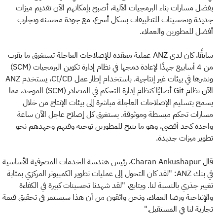
بفضل مسارات بناء البرمجيات الآلية، أصبح بإمكانهم الآن تقديم ميزات
جديدة وتحسينات للتطبيقات بشكل أسرع، مع جودة محسنة وتجارب
أفضل للمطورين والعملاء.
سابقًا، كان لدى ANZ عملية معقدة للإصلاحات العاجلة تستغرق ما يقرب
من 4 أسابيع جهدًا لإعادة دمجها في نظام إدارة تكوين البرمجيات (SCM)
ونشرها في بيئات غير إنتاجية. باستخدام إطار عمل CI/CD، يستخدم ANZ
الآن نظام Git أصليًا كنظام إدارة التحكم في المصادر (SCM) الموحد، مما
يسمح بتسليم الإصلاحات العاجلة مباشرة إلى بيئات الإنتاج من خلال
مسارات تحكم مبسطة وموثوقة. يستغرق كل إصلاح عاجل الآن ساعة
واحدة كحد أقصى، وهو ما يتيح للمطورين توجيه وقتهم وجهدهم نحو
تطوير ميزات جديدة.
قال Charan Ankushapur، رئيس هندسة الخدمات المصرفية الأساسية
في بنك ANZ: "لقد كان التحول إلى عمليات تطوير الكمبيوتر المركزي بمثابة
تغيير جذري بالنسبة لنا. ويتابع، "لقد شهدنا تحسينات كبيرة في الكفاءة
والإنتاجية ورضا العملاء، ونحن واثقون من أن هذا سيستمر في تحقيق قيمة
تجارية لنا في المستقبل."