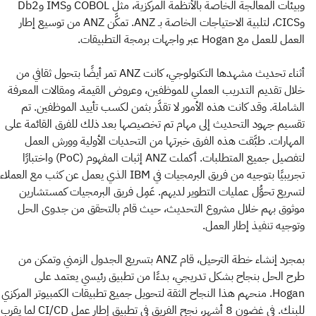
وبيئات المعالجة الخاصة بالأنظمة المركزية، مثل COBOL وIMS وDb2
وCICS، لتلبية الاحتياجات الخاصة بـ ANZ. تمكَّن ANZ من توسيع إطار
العمل للعمل مع Hogan عبر واجهات برمجة التطبيقات.
أثناء تحديث مشهدها التكنولوجي، كانت ANZ تمر أيضًا بتحول ثقافي من
خلال تقديم التدريب العملي للموظفين، وعروض القيمة، ومقالات المعرفة
الشاملة. وقد كانت هذه الأمور لا تقدَّر بثمن لكسب تأييد الموظفين. تم
تقسيم جهود التحديث إلى مهام تم تخصيصها بعد ذلك للفرق القائمة على
المهارات. طبَّقت هذه الفرق خبرتها من التحديات الأولية وورش العمل
لتفصيل جميع المتطلبات. أكملت ANZ إثبات المفهوم (PoC) واختبارًا
تجريبيًا بتوجيه من فريق البرمجيات في IBM الذي يعمل عن كثب مع العملاء
لتسريع تحوُّل عمليات التطوير لديهم. عَمِل فريق البرمجيات كمستشارين
موثوق بهم خلال مشروع التحديث، حيث قام بالتحقق من جدوى الحل
وتوجيه تنفيذ إطار العمل.
بمجرد إنشاء خطة الترحيل، قام ANZ بتسريع الجدول الزمني وتمكن من
طرح الحل بنجاح بشكل تدريجي، بدءًا من تطبيق رئيسي يعتمد على
Hogan. منحهم هذا النجاح الثقة لتحويل جميع تطبيقات الكمبيوتر المركزي
للبنك. في غضون 8 أشهر، نجح الفريق في تطبيق إطار عمل CI/CD لما يقرب