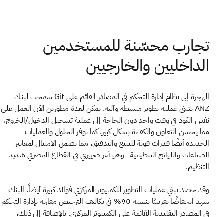
الهجرة إلى نظام إدارة التحكم في المصادر القائم على Git سمحت لبنك
ANZ بتبني عملية تطوير مبسطة وآلية. يمكن لعدة مطورين الآن العمل على
نفس الكود في وقت واحد دون الحاجة إلى عملية تسجيل الدخول/الخروج،
مما يحسن التعاون والكفاءة بشكل كبير. كما توفر الحلول والعمليات
الجديدة أيضًا قدرات قوية للتتبع والتدقيق، مما يضمن الامتثال لمعايير
الصناعات واللوائح التنظيمية—وهو أمر ضروري في القطاع المصرفي شديد
التنظيم.
وقد حصد تبني عمليات التطوير للكمبيوتر المركزي فوائد كبيرة أيضاً. البنك
شهد انخفاضًا تقريبيًا بنسبة 90% في تكاليف الترخيص مقارنة بإدارة التحكم
في المصادر التقليدية القائمة على الكمبيوتر المركزي. بالإضافة إلى ذلك،