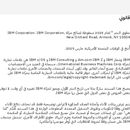
قانوني
©
حقوق النشر
لعام 2025 محفوظة لصالح شركة IBM Corporation. IBM Corporation,
New Orchard Road, Armonk, NY 10504
أُنتج في الولايات المتحدة الأمريكية، مارس 2025.
IBM وشعار IBM و ibm.com IBM Z و IBM Consulting و IBM z/OS هي علامات تجارية
لشركة International Business Machines Corp.، مسجلة في العديد من الاختصاصات
القضائية في جميع أنحاء العالم. وقد تكون أسماء المنتجات والخدمات الأخرى علامات تجارية
لشركة IBM أو لشركات أخرى. تتوفر قائمة حالية بالعلامات التجارية الخاصة بشركة IBM على
الويب على الرابط ibm.com/legal/copyright-trademark.
يصبح هذا المستند ساريًا بدءًا من تاريخ النشر الأول، ويجوز لشركة IBM تغييره في أي وقت. لا تتوفر
بعض العروض في بعض الدول التي تعمل بها شركة IBM.
يتم عرض بيانات الأداء وأمثلة العملاء المذكورة لأغراض توضيحية فقط. قد تختلف نتائج الأداء
الفعلي وفقًا للتكوينات وظروف التشغيل المحددة. المعلومات الواردة في هذا المستند تُقدَّم "كما
هي" دون أي ضمانات صريحة أو ضمنية، مثل جميع ضمانات الصلاحية التجارية، أو الملاءمة
لغرض معين، أو الضمانات والشروط الخاصة بعدم انتهاك حقوق الأطراف الأخرى. تشتمل منتجات
IBM على ضمان وفقًا لشروط الاتفاقيات التي تُوفَّر بموجبها وأحكامها.