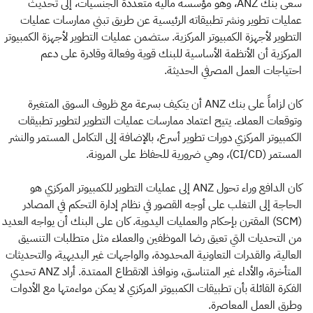
سعى بنك ANZ، وهو مؤسسة مالية متعددة الجنسيات، إلى تحديث
عمليات تطوير ونشر تطبيقاته الرئيسية عن طريق تبني ممارسات عمليات
التطوير لأجهزة الكمبيوتر المركزية. ستضمن عمليات التطوير لأجهزة الكمبيوتر
المركزية أن الأنظمة الأساسية للبنك قوية وفعالة وقادرة على دعم
احتياجات العمل المصرفي الحديثة.
كان لزاماً على بنك ANZ أن يتكيف بسرعة مع ظروف السوق المتغيرة
وتوقعات العملاء. يتيح اعتماد ممارسات عمليات التطوير لتطوير تطبيقات
الكمبيوتر المركزي دورات تطوير أسرع، بالإضافة إلى التكامل المستمر والنشر
المستمر (CI/CD)، وهي ضرورية للحفاظ على المرونة.
كان الدافع وراء تحول ANZ إلى عمليات التطوير للكمبيوتر المركزي هو
الحاجة إلى التغلب على أوجه القصور في نظام إدارة التحكم في المصادر
(SCM) المقترن بإحكام والعمليات اليدوية. كان على البنك أن يواجه العديد
من التحديات التي تعيق رضا الموظفين والعملاء مثل متطلبات التنسيق
العالية، والقدرات التعاونية المحدودة، والواجهات غير البديهية، والتحديثات
المتأخرة، والأداء غير المتناسق، ونوافذ الانقطاع الممتدة. أراد ANZ تحدي
الفكرة القائلة بأن تطبيقات الكمبيوتر المركزي لا يمكن مواءمتها مع الأدوات
وطرق العمل المعاصرة.