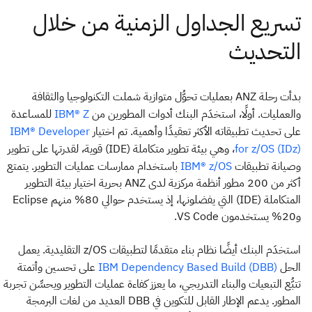
بدأت رحلة ANZ بعمليات تحوُّل متوازية شملت التكنولوجيا والثقافة
والعمليات. أولًا، استخدَم البنك أدوات المطورين من
للمساعدة
IBM® Z
على تحديث تطبيقاته الأكثر تعقيدًا وأهمية. تم اختيار
IBM® Developer
، وهي بيئة تطوير متكاملة (IDE) قوية، لقدرتها على تطوير
for z/OS (IDz)
وصيانة تطبيقات
باستخدام ممارسات عمليات التطوير. يتمتع
IBM® z/OS
أكثر من 200 مطور أنظمة مركزية لدى ANZ بحرية اختيار بيئة التطوير
المتكاملة (IDE) التي يفضلونها، إذ يستخدم حوالي 80% منهم Eclipse
و20% يستخدمون VS Code.
استخدَم البنك أيضًا نظام بناء متقدمًا لتطبيقات z/OS التقليدية. يعمل
الحل
على تحسين وأتمتة
IBM Dependency Based Build (DBB)
تتبُّع التبعيات والبناء التدريجي، ما يعزز كفاءة عمليات التطوير ويحسِّن تجربة
المطور. يدعم الإطار القابل للتكوين في DBB العديد من لغات البرمجة