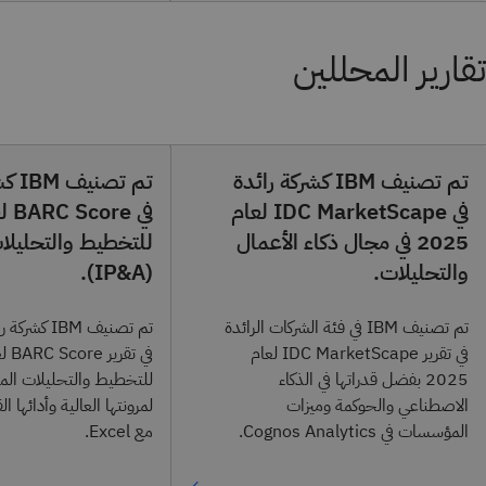
تقارير المحللين
تم تصنيف IBM كشركة رائدة
تم تص
في IDC MarketScape لعام
2025 في مجال ذكاء الأعمال
للتخطيط والتحليلا
والتحليلات.
(IP&A).
تم تصنيف IBM في فئة الشركات الرائدة
تم تصنيف IBM
في تقرير IDC MarketScape لعام
2025 بفضل قدراتها في الذكاء
للتخطيط والتحليلات المتك
الاصطناعي والحوكمة وميزات
لمرونتها العالية وأدائها ا
المؤسسات في Cognos Analytics.
مع Excel.