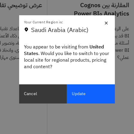
المقارنة بين Cognos
عرض توضيحي تفا
Analytics وPower BI
×
Your Current Region is:
على الرغم من أن Microsoft Power
جرِّب كيف تساعدك تقنيات
Saudi Arabia (Arabic)
BI قد يبدو خيارًا مناسبًا، إلا أن هناك
الاصطناعي في ذكاء الأعم
أسئلة مهمة قد ترغب في طرحها. هل
التقارير بسهولة، وتصوير ال
You appear to be visiting from
United
Power BI مجاني وهل يلبي احتياجات
واكتشاف الرؤى، واتخاذ قرا
States
. Would you like to switch to your
عملي؟
- مهما كان مستوى مهارا
local site for regional products, pricing
and content?
Cancel
Update