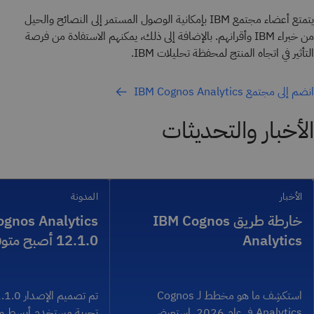
يتمتع أعضاء مجتمع IBM بإمكانية الوصول المستمر إلى النصائح والحيل
من خبراء IBM وأقرانهم. بالإضافة إلى ذلك، يمكنهم الاستفادة من فرصة
التأثير في اتجاه المنتج لمحفظة تحليلات IBM.
انضم إلى مجتمع IBM Cognos Analytics
الأخبار والتحديثات
الأخبار
المدونة
خارطة طريق IBM Cognos
gnos Analytics
Analytics
12.1.0 أصبح متوفرًا
استكشِف ما هو مخطط لـ Cognos
Analytics في عام 2026. استعرض
تجربة مستخدم أبسط وأكث