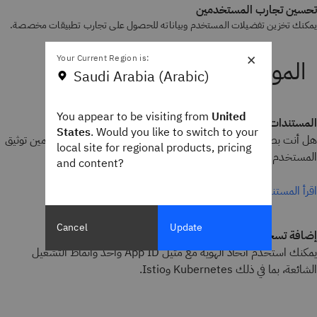
تحسين تجارب المستخدمين
يمكنك تخزين تفضيلات المستخدم وبياناته للحصول على تجارب تطبيقات مخصصة.
×
Your Current Region is:
Saudi Arabia (Arabic)
You appear to be visiting from
United
المستندات الفنية لـ IBM Cloud App ID
States
. Would you like to switch to your
هل أنت بصدد اتخاذ قرار بشأن كيفية تأمين تطبيقاتك؟ يمكنك تضمين توثيق
local site for regional products, pricing
المستخدم في تطبيقاتك باستخدام IBM Cloud App ID.
and content?
اقرأ المستندات الفنية
Cancel
Update
إضافة تسجيل الدخول إلى التطبيق
يمكنك استخدم اتحاد الهوية مع مثيل App ID واحد وأنماط التشغيل
الشائعة، بما في ذلك Kubernetes وIstio.