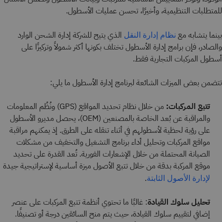
للمتطلبات التنظيمية، وأخيرًا، تحسن عمليات الأسطول.
بينما يتشابه مع
الذي يتيح للشركة إدارة الشحن الوارد
نظام إدارة النقل
والصادر، فإن برامج إدارة الأسطول تختلف بكونها أكثر شمولاً وتركيزًا على
أسطول المركبات التجارية فقط.
تتضمن بعض الميزات الشائعة لبرنامج إدارة الأسطول ما يلي:
تتبع المركبات:
من خلال نظام تحديد المواقع (GPS) ونُظُم المعلومات
والمراقبة عن بُعد الخاصة بالمصنعين (OEM)، يحصل مديرو الأسطول
على رؤية لحظية لأسطولهم في أثناء تنقله على الطرق. إذ يمكنهم مراقبة
مواقع المركبات وتحليل أداء برنامج التشغيل والتخفيف من مشكلات
الصيانة المحتملة من خلال الإشعارات الفورية. تُعد القدرة على تحديد
موقع المركبة بدقة من خلال تتبع الأصول ميزة أساسية لإستراتيجية جيدة
.
لإدارة الأصول الثابتة
تحليل سلوك القيادة
: غالبًا ما تحتوي أنظمة تتبع المركبات على عنصر
إضافي لتقييم سلوك القيادة، حيث يتم منح السائقين درجة أو تصنيفًا.