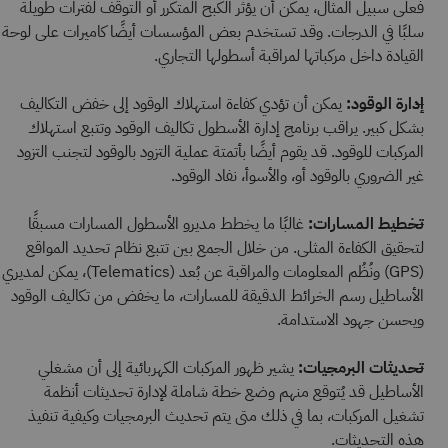
فعلى سبيل المثال، يمكن أن يؤثر الكبح المتكرر أو التوقف لفترات طويلة
سلبًا في الدرجات. وقد تستخدم بعض المؤسسات أيضًا كاميرات على لوحة
القيادة داخل مركباتها لمراقبة أسطولها التجاري.
إدارة الوقود:
يمكن أن تؤدي كفاءة استهلاك الوقود إلى خفض التكاليف
بشكل كبير. يراقب برنامج إدارة الأسطول تكاليف الوقود وتتبع استهلاك
المركبات للوقود. قد يقوم أيضًا بأتمتة عملية التزود بالوقود لتجنب التزود
غير الضروري بالوقود أو، والأسوأ، نفاد الوقود.
تخطيط المسارات:
غالبًا ما يخطط مديرو الأسطول المسارات مسبقًا
لتحقيق الكفاءة المثلى. من خلال الجمع بين تتبع نظام تحديد المواقع
(GPS) ونُظُم المعلومات والمراقبة عن بُعد (Telematics)، يمكن لمديري
الأساطيل رسم الخرائط الدقيقة للمسارات، ما يخفض من تكاليف الوقود
ويحسن جهود الاستدامة.
تحديثات البرمجيات:
يشير ظهور المركبات الكهربائية إلى أن مشغلي
الأساطيل قد يُتوقع منهم وضع خطة شاملة لإدارة تحديثات أنظمة
تشغيل المركبات، بما في ذلك متى يتم تحديث البرمجيات وكيفية تنفيذ
هذه التحديثات.