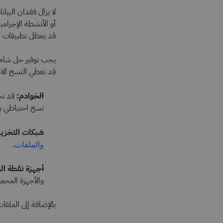
لا يزال فقدان البيان
أو الأنشطة الإجرا
قد يعطل تطبيقات أو
يجب توفير حل شامل 
قد تغطي النسخ الاح
الخوادم:
قد تح
نسخ احتياطي ب
شبكات التخزين (SANs) وموارد التخزين المشترك
.
والملفات
أجهزة نقطة الن
والأجهزة المحمو
بالإضافة إلى الملفات