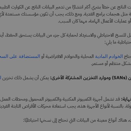
ات الناتج عن خطأ بشري أكثر انتشارًا من تدمير البيانات الناتج عن الكوارث الطبيع
مية مثل هجمات برامج الفدية. ومع ذلك، يجب أن تكون مؤسستك مستعدة لأي 
 عمليات الأعمال الهامة، مهما كان السبب.
للنسخ الاحتياطي والاسترداد لحماية كل جزء من البيانات يستحق الحفظ، أينما
تياطية ما يلي:
تاج
المحلية والخوادم الافتراضية أو
الخوادم المادية
المستضافة على السح
شكل منتظم أو مستمر.
ة الأخرى:
يمكن أن يشمل ذلك تخزين
ا
هاية:
قد تشمل أجهزة الكمبيوتر المكتبية والكمبيوتر المحمول ومحطات العمل و
لة. بالنسبة لأنواع الأجهزة هذه، يجب استعادة محركات الأقراص الثابتة الفردية
، هناك أنواع معينة من البيانات التي تحتاج إلى نسخها احتياطيًا: