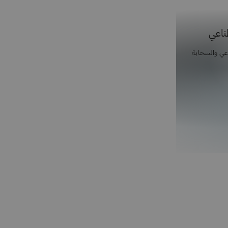
طناعي
اعي والسحابة