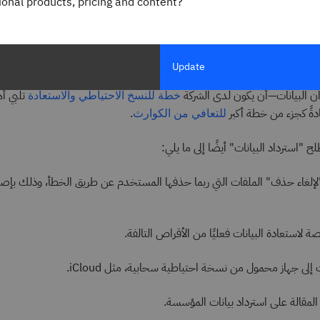
gional products, pricing and content?
د البيانات من نسخة احتياطية مخزنة في موقع آخر. كلما كانت النسخة الاحتياط
كل كامل في حالة الفقدان أو التلف.
Update
اد البيانات الناجح—استرداد البيانات التي تمنع فقدانًا للبيانات أكبر من المقبو
ن البيانات—أن يكون لدى الشركة
تلبي أه
خطة للنسخ الاحتياطي والاستعادة
عادةً كجزء من خطة أكبر
.
للتعافي من الكوارث
"استرداد البيانات" أيضًا إلى ما يلي:
إلغاء حذف" الملفات التي ربما حذفها المستخدم عن طريق الخطأ، وذلك بإصلا
استعادة البيانات فعليًا من الأقراص التالفة.
 إلى جهاز محمول من نسخة احتياطية سحابية، مثل iCloud.
المقالة على استرداد بيانات المؤسسة.