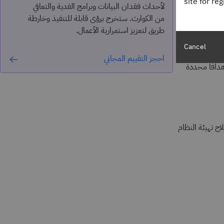
site for re
لأحداث فقدان البيانات وبرامج الفدية والتعافي
ية أحدث، زادت
من الكوارث. ستخرج برؤى قابلة للتنفيذ وخارطة
طريق لتعزيز استمرارية الأعمال.
Cancel
ل أو انقطاعًا
احجز التقييم المجاني
دافًا محددة
ح تهيئة النظام