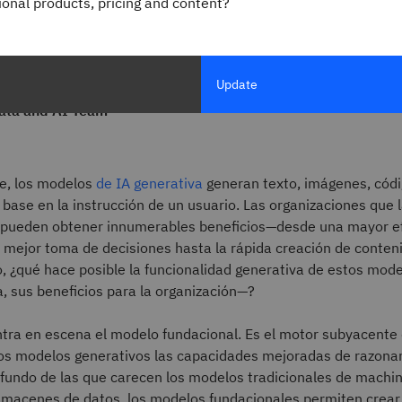
gional products, pricing and content?
Update
ata and AI Team
re, los modelos
de IA generativa
generan texto, imágenes, códi
base en la instrucción de un usuario. Las organizaciones que
pueden obtener innumerables beneficios—desde una mayor ef
 mejor toma de decisiones hasta la rápida creación de conten
, ¿qué hace posible la funcionalidad generativa de estos mod
a, sus beneficios para la organización—?
ntra en escena el modelo fundacional. Es el motor subyacente
los modelos generativos las capacidades mejoradas de razona
fundo de las que carecen los modelos tradicionales de machin
almacenes de datos, los modelos fundacionales permiten crear