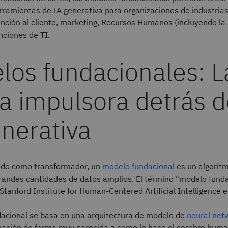
rramientas de IA generativa para organizaciones de industria
ención al cliente, marketing, Recursos Humanos (incluyendo la
nciones de TI.
los fundacionales: L
a impulsora detrás d
nerativa
ido como transformador, un
modelo fundacional
es un algorit
randes cantidades de datos amplios. El término "modelo funda
Stanford Institute for Human-Centered Artificial Intelligence 
acional se basa en una arquitectura de modelo de
neural net
mación de forma muy parecida a como lo hace el cerebro huma