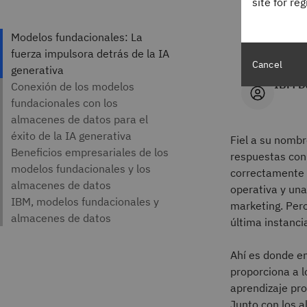
site for re
Autor
Cancel
IBM D
Fiel a su nomb
respuestas con 
correctamente 
operativa y una
marketing. Pero
última instanci
Ahí es donde e
proporciona a 
aprendizaje pro
Junto con los 