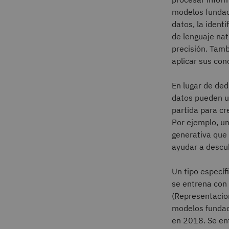
modelos fundaci
datos, la ident
de lenguaje nat
precisión. Tamb
aplicar sus con
En lugar de ded
datos pueden u
partida para cr
Por ejemplo, u
generativa que 
ayudar a descub
Un tipo especí
se entrena con
(Representacion
modelos fundac
en 2018. Se en