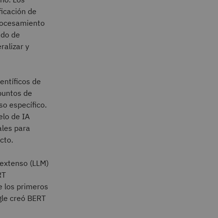
ficación de
 procesamiento
ado de
ralizar y
entíficos de
puntos de
so específico.
elo de IA
ales para
cto.
 extenso (LLM)
RT
e los primeros
gle creó BERT