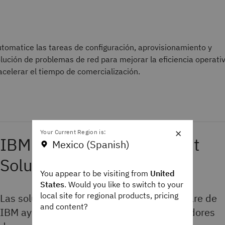
tomatice las tareas de configuración, aprovisionamiento y
lución de problemas de red para mejorar la eficiencia operati
acelerar el tiempo de comercialización.
×
Your Current Region is:
IBM Network Management
Mexico (Spanish)
Solutions
You appear to be visiting from
United
States
. Would you like to switch to your
local site for regional products, pricing
Las soluciones de gestión de red de software de
and content?
IBM ayudan a las empresas, CSP y proveedores