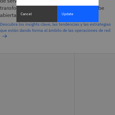
de servicios gestionados (MSP) a crecer y
transformar su negocio para la era de la nube
abierta, híbrida y la IA.
Cancel
Update
Descubra los insights clave, las tendencias y las estrategias
que están dando forma al ámbito de las operaciones de red