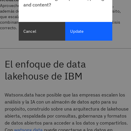
and content?
Aproveche el cómputo y el almacenamiento de menor costo,
además de los motores de análisis adecuados para su propósito,
que escalan de forma dinámica para ampliarlos o reducirlos,
combinando la carga de trabajo correcta con el motor de análisis
correcto.
Cancel
Update
Watsonx.data hace posible que las empresas escalen los
análisis y la IA con un almacén de datos apto para su
propósito, construido sobre una arquitectura de lakehouse
abierta, respaldada por consultas, gobernanza y formatos
de datos abiertos para acceder a los datos y compartirlos.
Con
watsonx.data
puede conectarse a los datos en