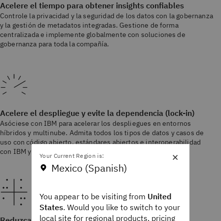
Acelere el tiempo para obtener insights confiables
Controle la privacidad y la seguridad de los datos con la gobernanza
y la gestión de metadatos integradas. Gestione de forma
centralizada e implemente globalmente con soluciones de
gobernanza para toda la compañía.
Acelere el despliegue y evite la dependencia (lock-in)
Asóciese con IBM para acelerar los despliegues en entornos
híbridos y multinube. Admita todos los tipos de datos y casos de
uso con código abierto, estándares abiertos e interoperabilidad
con IBM y servicios de terceros.
×
Your Current Region is:
Mexico (Spanish)
You appear to be visiting from
United
States
. Would you like to switch to your
local site for regional products, pricing
Reduzca el costo de analytics