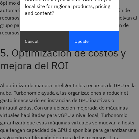
óptimo de la GPU. Además, las capacidades de
local site for regional products, pricing
automatización de Turbonomic agilizan la recuperación de
and content?
recursos, garantizando que las GPU inactivas se devuelvan al
grupo para su reasignación, maximizando la utilización de
recursos.
Cancel
Update
5. Optimización de costos y
mejora del ROI
Al optimizar de manera inteligente los recursos de GPU en la
nube, Turbonomic ayuda a las organizaciones a reducir el
gasto innecesario en instancias de GPU inactivas o
infrautilizadas. Con una ubicación mejorada de máquinas
virtuales habilitadas para vGPU a nivel local, Turbonomic
garantizará que esas máquinas virtuales se muevan a hosts
que tengan capacidad de GPU disponible para garantizar una
asignación y utilización óptimas de los recursos. Las