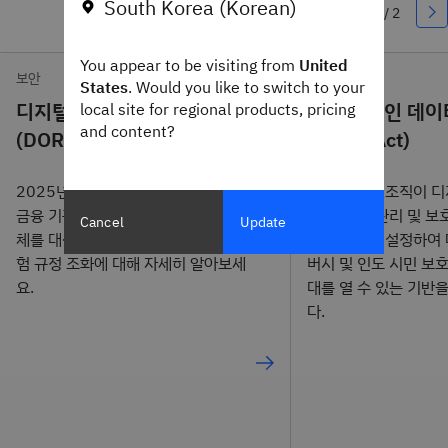
South Korea (Korean)
You appear to be visiting from
United
보안
지속 가능성
States
. Would you like to switch to your
디지털 운영 복원력 법
디지털 개인 데이
local site for regional products, pricing
and content?
(DORA) 실행 가이드
(DPDP Act)
2025년 1월 17일부터 DORA는 EU
DPDP 법은 조직이 
금융 기관 및 관련 ICT 서비스 제공업
터를 수집, 관리 및 
Cancel
Update
체를 대상으로 합니다. DORA EU 위
대한 의무를 설정하여
험 규정 조화에 대해 자세히 알아보세
버시 및 인도 시민 보
요.
대를 열 수 있는 기반
다.