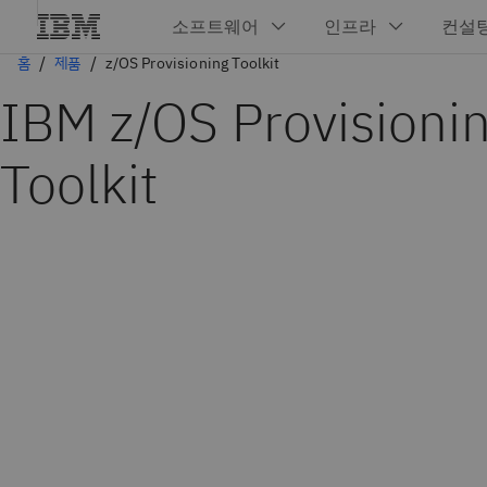
홈
제품
z/OS Provisioning Toolkit
IBM z/OS Provisioni
Toolkit