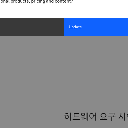
gional products, pricing and content?
Update
 컨테이너를 완전히 제거할
런타임 환경을 제공하는 '컨테
습니다. 템플릿은 프로비저닝할
실행 중인 컨테이너의 수는 운
지하고 시작한 다음 더 이상
데 사용되며, 이를 통해 시스
하드웨어 요구 사
이 조직 전반에서 모든 컨테이