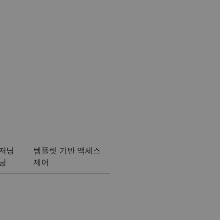
저닝
템플릿 기반 액세스
닝
제어