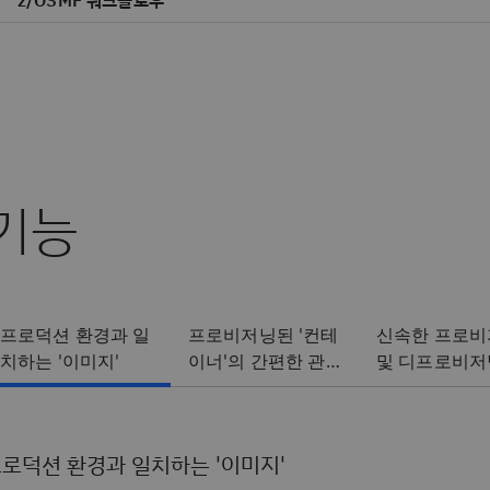
z/OSMF 워크플로우
기능
프로덕션 환경과 일
프로비저닝된 '컨테
신속한 프로비
치하는 '이미지'
이너'의 간편한 관
및 디프로비저
리
로덕션 환경과 일치하는 '이미지'