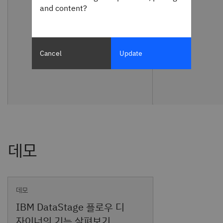
and content?
Cancel
Update
데모