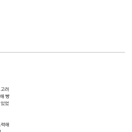
 고려
해 빵
 있었
노력해
고