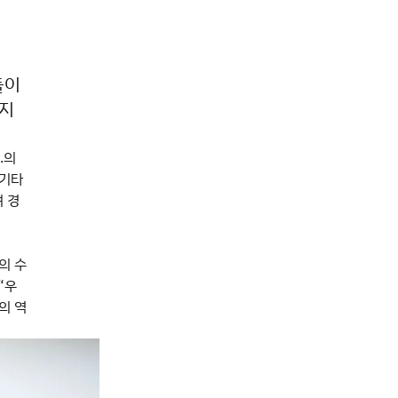
들이
현지
.의
 기타
 경
의 수
“우
의 역