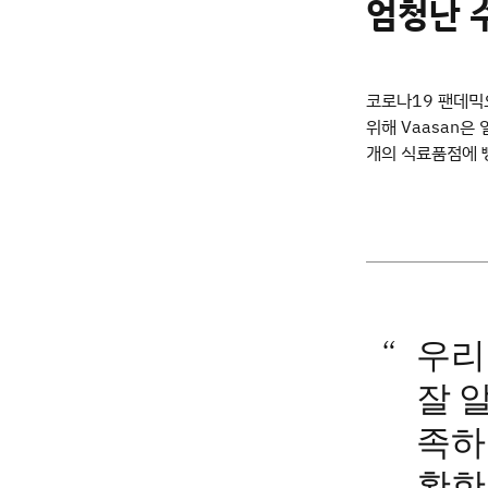
엄청난 
코로나19 팬데믹
위해 Vaasan은
개의 식료품점에 
우리
잘 
족하
확한