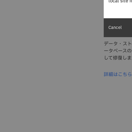
local site 
Guardium Vuln
脆弱性を
Cancel
データ・スト
ータベースの
して修復しま
詳細はこち