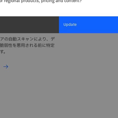
for regional products, pricing and content?
erability Assessment
修復
Update
アの自動スキャンにより、デ
脆弱性を悪用される前に特定
す。
ら