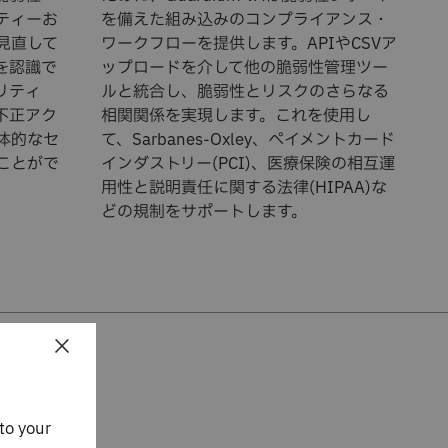
ティーお
を備えた組み込みのコンプライアンス・
見直して
ワークフローを提供します。APIやCSVア
を認識で
ップロードを介して他の脆弱性管理ツー
リティ
ルと統合し、脆弱性とリスクのさらなる
不正アク
相関関係を実現します。これを使用し
体的なセ
て、Sarbanes-Oxley、ペイメントカード
ことがで
インダストリー(PCI)、医療保険の相互運
用性と説明責任に関する法律(HIPAA)な
どの規制をサポートします。
×
to your