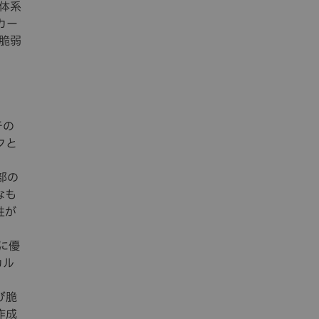
体系
カー
脆弱
チの
クと
部の
なも
性が
に優
カル
び脆
作成