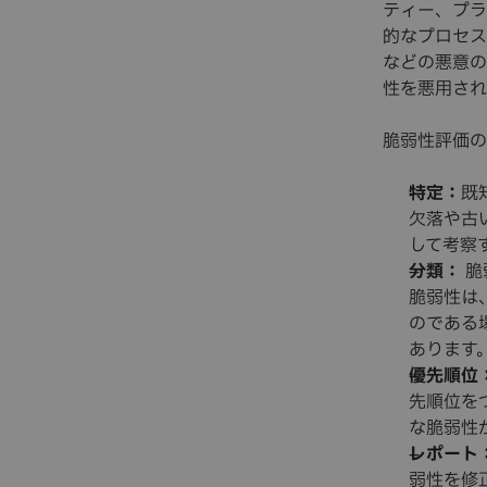
ティー、プラ
的なプロセス
などの悪意の
性を悪用され
脆弱性評価の
特定：
既
欠落や古
して考察
分類：
脆
脆弱性は
のである
あります
優先順位
先順位を
な脆弱性
レポート
弱性を修