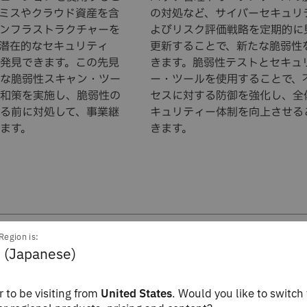
ミスやクラウド資産を含
の対処など、サイバーセキュリ
ンフラストラクチャーを
よびリスク評価戦略を定期的に
潜在的なセキュリティ
更新することで、新たな脆弱性
発見できます。この先見
きます。脆弱性テストとセキュ
な脆弱性スキャン・ツー
ー・ツールを使用することで、
和策を実施し、脆弱性の
セスに対する防御を強化し、全
る前に対処して、事業継
キュリティー体制を向上させる
ます。
きます。
Region is:
 (Japanese)
 to be visiting from
United States
. Would you like to switch 