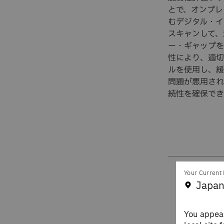
とで、オンプレ
むデジタル・イ
スキャンして、
ー・ギャップを
性により、適切
ルを使用し、緩
問題が悪用され
続性を確保でき
Your Current 
Japan
You appear