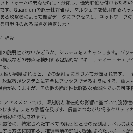
ットフォームの弱点を特定・分類し、優先順位を付けるための
です。Guardiumの脆弱性評価は、マルウェアを使用するハッ
ある攻撃者によって機密データにアクセスし、ネットワークの
る可能性のある弱点を特定します。
仕組み
知の脆弱性がないかどうか、システムをスキャンします。パッ
い構成などの弱点を検知する包括的なセキュリティー・チェッ
する。
弱性が発見されると、その深刻度に基づいて分類されます。一
、攻撃者がシステムに完全にアクセスできるようにする、重大
場合がありますが、その他の脆弱性は軽微な脆弱性である可能
。
：
アセスメントでは、深刻度と潜在的な影響に基づいて脆弱性
つけます。大きな影響を及ぼす、侵害につながり得るクリティ
が最初に対処されます。
：
最後に、特定されたすべての脆弱性とその深刻度レベルおよ
正する方法に関する、推奨事項の詳細が記載されたレポートが