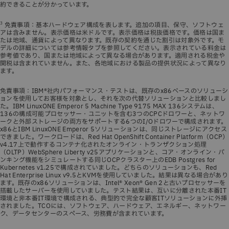
約できることが分かっています。
3
免責事項：基本ハードウェア構成を表します。追加の項目、保守、ソフトウェ
アは含みません。表示価格は米ドルです。表示価格は税抜価格です。価格は国ま
たは地域、通貨によって異なります。既存の契約を通じた割引は対象外です。モ
デルの詳細については参考情報タブを参照してください。表示されている料金は
参考値であり、国または地域によって異なる場合があります。適用される税金や
関税は含まれていません。また、各地域における製品の提供状況によって異なり
ます。
免責事項：IBM®社内パフォーマンス・テストは、既存のx86ベースのソリューシ
ョンを使用してお客様を対象とし、それを次の代替ソリューションと比較しまし
た。IBM LinuxONE Emperor 5 Machine Type 9175 MAX 136システムは、
136の構成可能プロセッサー・ユニットを含む3つのCPCドロワーと、ネットワ
ークと外部ストレージの両方をサポートする6つのI/Oドロワーで構成されます。
x86とIBM LinuxONE Emperor 5ソリューションは、同じストレージにアクセス
できました。ワークロードは、Red Hat OpenShift Container Platform（OCP）
v4.17上で動作するコンテナ化されたオンライン・トランザクション処理
（OLTP）WebSphere Liberty v25アプリケーションと、コア・オンライン・バ
ンキング機能をシミュレートする同じOCPクラスター上のEDB Postgres for
Kubernetes v1.25で構成されていました。どちらのソリューションも、Red
Hat Enterprise Linux v9.5とKVMを使用していました。結果は異なる場合があり
ます。既存のx86ソリューションは、Intel® Xeon® Gen 2と古いプロセッサーを
搭載したサーバーを使用していました。テスト結果は、互いに分離された本番IT
環境と非本番IT環境で構成される、典型的で完全な顧客ITソリューションに外挿
されました。TCOには、ソフトウェア、ハードウェア、エネルギー、ネットワー
ク、データセンターのスペース、労務費が含まれています。