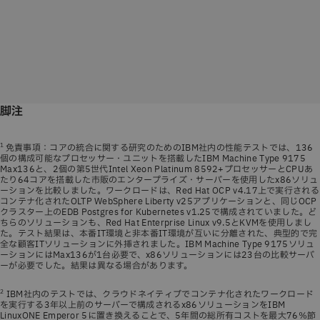
脚注
1
免責事項：コアの統合に関する研究のためのIBM社内の性能テストでは、136
個の構成可能なプロセッサー・ユニットを搭載したIBM Machine Type 9175
Max136と、2個の第5世代Intel Xeon Platinum 8592+プロセッサーとCPUあ
たり64コアを搭載した市販のエンタープライズ・サーバーを使用したx86ソリュ
ーションを比較しました。ワークロードは、Red Hat OCP v4.17上で実行される
コンテナ化されたOLTP WebSphere Liberty v25アプリケーションと、同じOCP
クラスター上のEDB Postgres for Kubernetes v1.25で構成されていました。ど
ちらのソリューションも、Red Hat Enterprise Linux v9.5とKVMを使用しまし
た。テスト結果は、本番IT環境と非本番IT環境が互いに分離された、典型的で完
全な顧客ITソリューションに外挿されました。IBM Machine Type 9175ソリュ
ーションにはMax136が1台必要で、x86ソリューションには23台の比較サーバ
ーが必要でした。結果は異なる場合があります。
2
IBM社内のテストでは、クラウドネイティブでコンテナ化されたワークロード
を実行する3年以上前のサーバーで構成されるx86ソリューションをIBM
LinuxONE Emperor 5に置き換えることで、5年間の総所有コストを最大76％節