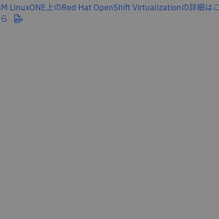
BM LinuxONE上のRed Hat OpenShift Virtualizationの詳細は
ちら