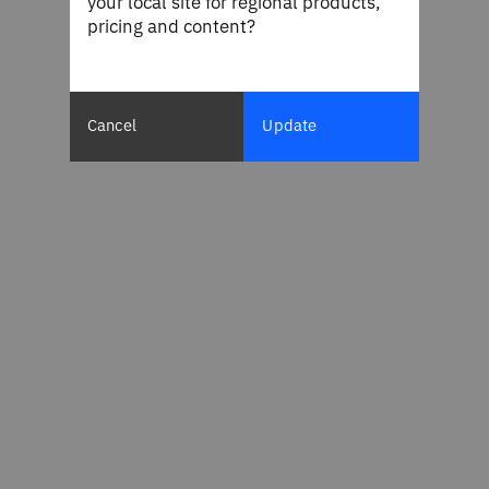
your local site for regional products,
pricing and content?
Cancel
Update