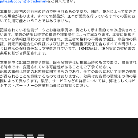
をご覧ください。
ja/legal/copyright-trademark
本事例は最初の発行日の時点で得られるものであり、随時、IBMによって変更さ
れる場合があります。すべての製品が、IBMが営業を行っているすべての国にお
いて利用可能ということではありません。
記載されている性能データとお客様事例は、例として示す目的でのみ提供されて
います。実際の結果は特定の構成や稼働条件によって異なります。本書に掲載さ
れている情報は現状のまま提供され、第三者の権利の不侵害の保証、商品性の保
証、特定目的適合性の保証および法律上の瑕疵担保責任を含むすべての明示もし
くは黙示の保証責任なしで提供されています。IBM製品は、IBM所定の契約書の
条項に基づき保証されます。
本事例中に記載の肩書や数値、固有名詞等は初掲載当時のものであり、閲覧され
る時点では、変更されている可能性があることをご了承ください。
記載の事例は特定のお客様に関するものであり、全ての場合において同等の効果
が得られることを意味するものではありません。効果はお客様の環境その他の要
因によって異なります。製品、サービスなどの詳細については、弊社もしくはビ
ジネス・パートナーの営業担当員にご相談ください。