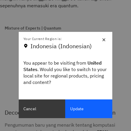
sepenuhnya memasuki era quantum.
Mixture of Experts | Quantum
×
Your Current Region is:
Indonesia (Indonesian)
You appear to be visiting from
United
States
. Would you like to switch to your
local site for regional products, pricing
and content?
Cancel
Update
Decoding AI: Rangkuman Berita Mingguan
Pengumuman baru yang menarik tentang komputasi