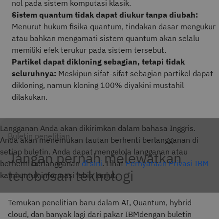
nol pada sistem komputasi klasik.
Sistem quantum tidak dapat diukur tanpa diubah:
Menurut hukum fisika quantum, tindakan dasar mengukur
atau bahkan mengamati sistem quantum akan selalu
memiliki efek terukur pada sistem tersebut.
Partikel dapat dikloning sebagian, tetapi tidak
seluruhnya:
Meskipun sifat-sifat sebagian partikel dapat
dikloning, namun kloning 100% diyakini mustahil
dilakukan.
Langganan Anda akan dikirimkan dalam bahasa Inggris.
Buletin penelitian
Anda akan menemukan tautan berhenti berlangganan di
setiap buletin. Anda dapat mengelola langganan atau
Jangan pernah melewatkan
berhenti berlangganan
di sini
. Lihat
Pernyataan Privasi IBM
terobosan teknologi
kami untuk informasi lebih lanjut.
Temukan penelitian baru dalam AI, Quantum, hybrid
cloud, dan banyak lagi dari pakar IBMdengan buletin