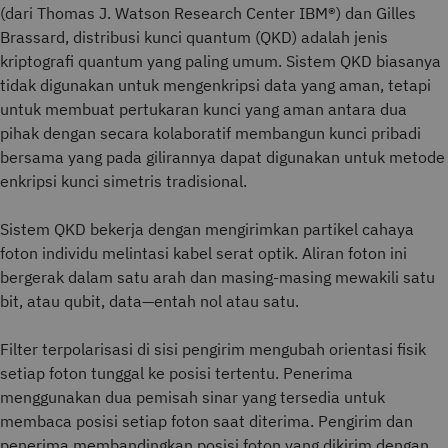
(dari Thomas J. Watson Research Center IBM®) dan Gilles
Brassard, distribusi kunci quantum (QKD) adalah jenis
kriptografi quantum yang paling umum. Sistem QKD biasanya
tidak digunakan untuk mengenkripsi data yang aman, tetapi
untuk membuat pertukaran kunci yang aman antara dua
pihak dengan secara kolaboratif membangun kunci pribadi
bersama yang pada gilirannya dapat digunakan untuk metode
enkripsi kunci simetris tradisional.
Sistem QKD bekerja dengan mengirimkan partikel cahaya
foton individu melintasi kabel serat optik. Aliran foton ini
bergerak dalam satu arah dan masing-masing mewakili satu
bit, atau qubit, data—entah nol atau satu.
Filter terpolarisasi di sisi pengirim mengubah orientasi fisik
setiap foton tunggal ke posisi tertentu. Penerima
menggunakan dua pemisah sinar yang tersedia untuk
membaca posisi setiap foton saat diterima. Pengirim dan
penerima membandingkan posisi foton yang dikirim dengan