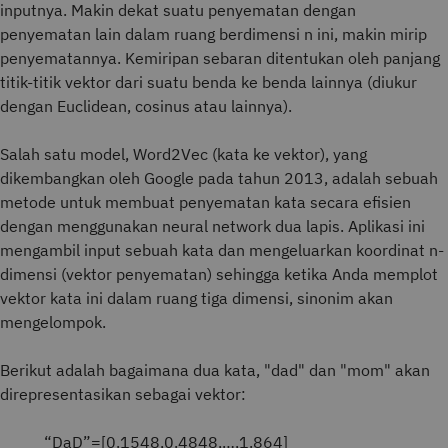
inputnya. Makin dekat suatu penyematan dengan
penyematan lain dalam ruang berdimensi n ini, makin mirip
penyematannya. Kemiripan sebaran ditentukan oleh panjang
titik-titik vektor dari suatu benda ke benda lainnya (diukur
dengan Euclidean, cosinus atau lainnya).
Salah satu model, Word2Vec (kata ke vektor), yang
dikembangkan oleh Google pada tahun 2013, adalah sebuah
metode untuk membuat penyematan kata secara efisien
dengan menggunakan neural network dua lapis. Aplikasi ini
mengambil input sebuah kata dan mengeluarkan koordinat n-
dimensi (vektor penyematan) sehingga ketika Anda memplot
vektor kata ini dalam ruang tiga dimensi, sinonim akan
mengelompok.
Berikut adalah bagaimana dua kata, "dad" dan "mom" akan
direpresentasikan sebagai vektor:
“
D
a
D
”
=
[
0.1548
,
0.4848
,
…
,
1.864
]