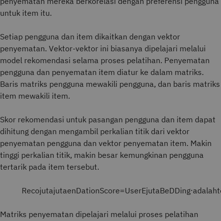
penyematan mereka berkorelasi dengan preferensi pengguna
untuk item itu.
Setiap pengguna dan item dikaitkan dengan vektor
penyematan. Vektor-vektor ini biasanya dipelajari melalui
model rekomendasi selama proses pelatihan. Penyematan
pengguna dan penyematan item diatur ke dalam matriks.
Baris matriks pengguna mewakili pengguna, dan baris matriks
item mewakili item.
Skor rekomendasi untuk pasangan pengguna dan item dapat
dihitung dengan mengambil perkalian titik dari vektor
penyematan pengguna dan vektor penyematan item. Makin
tinggi perkalian titik, makin besar kemungkinan pengguna
tertarik pada item tersebut.
R
e
c
o
juta
juta
e
n
D
a
t
i
o
n
S
c
o
r
e
=
U
s
e
r
E
juta
B
e
D
D
i
n
g
⋅
adalah
t
Matriks penyematan dipelajari melalui proses pelatihan