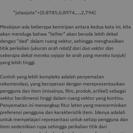
“
juta
o
juta
”
=
[
0.8785
,
0,8974
,
…
,
2,794
]
Meskipun ada beberapa kemiripan antara kedua kata ini, kita
akan menduga bahwa "father" akan berada lebih dekat
dengan "dad" dalam ruang vektor, sehingga menghasilkan
titik perkalian (
ukuran arah relatif dari dua vektor dan
seberapa dekat mereka sejajar ke arah yang mereka tunjuk
)
yang lebih tinggi.
Contoh yang lebih kompleks adalah penyematan
rekomendasi, yang beroperasi dengan merepresentasikan
pengguna dan item (misalnya, film, produk, artikel) sebagai
vektor berdimensi tinggi dalam ruang vektor yang kontinu.
Penyematan ini menangkap fitur laten yang mencerminkan
preferensi pengguna dan karakteristik item. Idenya adalah
untuk mempelajari representasi untuk setiap pengguna dan
item sedemikian rupa sehingga perkalian titik dari