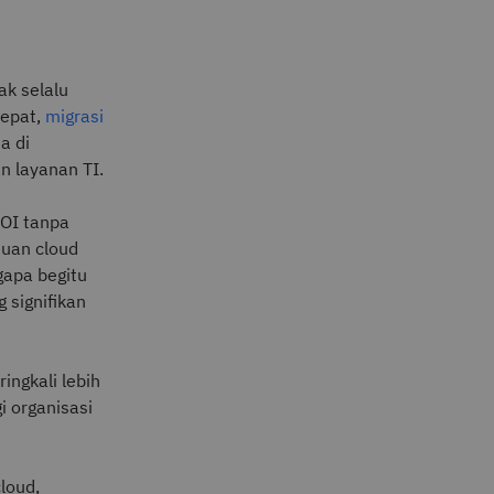
i
ak selalu
tepat,
migrasi
a di
n layanan TI.
ROI tanpa
juan cloud
gapa begitu
 signifikan
ingkali lebih
i organisasi
loud,