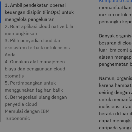
Komputasi clo
memanfaatkann
ini siap untuk 
pemangku kepent
Banyak organis
besaran di clo
luar ibm.com) 
alasan mengapa
penghematan bia
Namun, organi
karena hambata
seiring dengan 
untuk memanfaa
inefisiensi at
berada di luar 
dapat meningka
daripada yang 