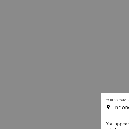
Your Current R
Indon
You appear