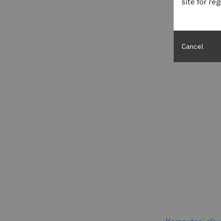
site for re
Cancel