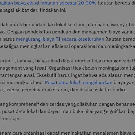
naikan biaya cloud tahunan sebesar 20-30%
(tautan berada d
ebagai akibat dari tindakan ini.
dah untuk berpindah dari lokal ke cloud, dan pada awalnya tid
aya. Dengan pendekatan panduan dan manajemen biaya yang 
n harus
mengurangi biaya TI secara keseluruhan
(tautan berad
sekaligus meningkatkan efisiensi operasional dan meningkatka
uaran TI lainnya, biaya cloud dapat meroket dan mengancam 
anagement yang tepat. Organisasi tidak boleh meninggalkan tu
tantangan awal. Eksekutif harus ingat bahwa ada alasan men
asi merangkul cloud.
Pusat data lokal mengeluarkan
biaya yang
a, lisensi, pemeliharaan sistem, dan lokasi fisik itu sendiri.
yang komprehensif dan cerdas yang dilakukan dengan benar ser
pusat data lokal dan dapat membuka nilai yang signifikan bag
 rintisan.
 enam cara organisasi dapat meningkatkan manajemen biaya c