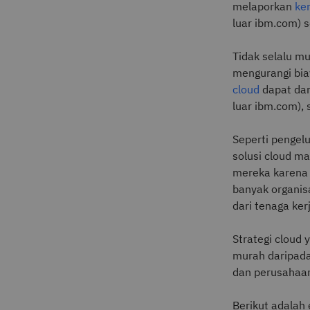
melaporkan
ke
luar ibm.com) s
Tidak selalu mu
mengurangi bi
cloud
dapat da
luar ibm.com), 
Seperti pengel
solusi cloud m
mereka karena 
banyak organis
dari tenaga kerj
Strategi cloud 
murah daripada 
dan perusahaan
Berikut adalah