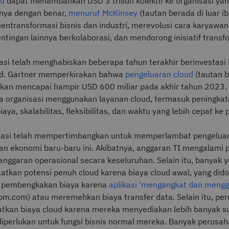
ud
dapat menambahkan USD 3 triliun kolektif ke organisasi ya
ya dengan benar,
menurut McKinsey
(tautan berada di luar i
mentransformasi bisnis dan industri, merevolusi cara karyawa
ingan lainnya berkolaborasi, dan mendorong inisiatif transfor
asi telah menghabiskan beberapa tahun terakhir berinvestasi 
ud. Gartner memperkirakan bahwa
pengeluaran cloud
(tautan b
akan mencapai hampir USD 600 miliar pada akhir tahun 2023.
 organisasi menggunakan layanan cloud, termasuk peningkatan
ya, skalabilitas, fleksibilitas, dan waktu yang lebih cepat ke 
sasi telah mempertimbangkan untuk memperlambat pengeluar
n ekonomi baru-baru ini. Akibatnya, anggaran TI mengalami
anggaran operasional secara keseluruhan. Selain itu, banyak 
tkan potensi penuh cloud karena biaya cloud awal, yang dido
au pembengkakan biaya karena
aplikasi 'mengangkat dan mengg
ibm.com) atau meremehkan biaya transfer data. Selain itu, pe
tkan biaya cloud karena mereka menyediakan lebih banyak 
diperlukan untuk fungsi bisnis normal mereka. Banyak perusa