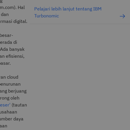
ng
bm.com). Hal
Pelajari lebih lanjut tentang IBM
n dan
Turbonomic
masi digital.
besar-
erada di
 Ada banyak
 efisiensi,
pasar.
an cloud
 penurunan
yang berjuang
rong oleh
eser'
(tautan
rusahaan
sumber daya
haan