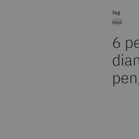
Tag
Cloud
6 p
dia
pen