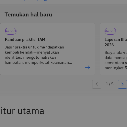
Temukan hal baru
Report
Report
Panduan praktisi IAM
Laporan Bi
2026
Jalur praktis untuk mendapatkan
kembali kendali—menyatukan
Biaya rata-r
identitas, mengotomatiskan
data mencap
hambatan, memperketat keamanan
sementara s
tanpa gesekan pengguna, dan
meningkat 5
membangun lapisan identitas yang
terbaru.
benar-benar berskala.
itur utama