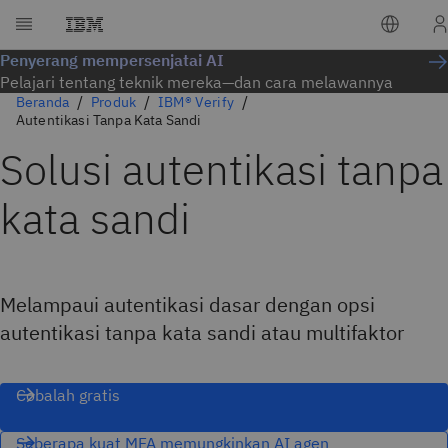
Penyerang mempersenjatai AI
Pelajari tentang teknik mereka—dan cara melawannya
Beranda
Produk
IBM® Verify
Autentikasi Tanpa Kata Sandi
Solusi autentikasi tanpa
kata sandi
Melampaui autentikasi dasar dengan opsi
autentikasi tanpa kata sandi atau multifaktor
Cobalah gratis
Seberapa kuat MFA memungkinkan AI agen