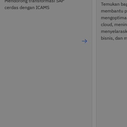
Mendorong transformasi SAP
Temukan ba
cerdas dengan ICAMS
membantu p
mengoptimal
cloud, mening
menyelarask
bisnis, dan 