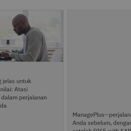
 jelas untuk
ilai: Atasi
 dalam perjalanan
nda
ManagePlus—perjalan
Anda sebelum, denga
setelah RISE with SA