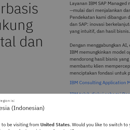
rbasis
Layanan IBM SAP Managed me
—mulai dari menjalankan da
Pendekatan kami dibangun di
dukung
dan SAP: inovasi berkelanju
yang intuitif, dan hasil bisnis
tal dan
Dengan menggabungkan AI, ot
IBM memungkinkan model ope
mendorong hasil bisnis yang 
membantu klien mempercepat 
menciptakan fondasi untuk 
IBM Consulting Application
IBM telah diakui sebagai P
ERP
egion is:
esia (Indonesian)
 to be visiting from
United States
. Would you like to switch to 