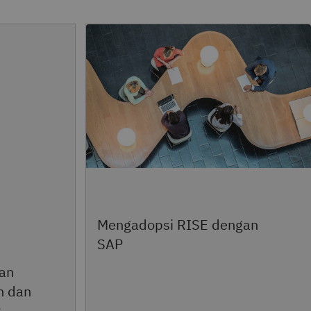
Mengadopsi RISE dengan
SAP
an
n dan
P