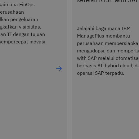
gaimana FinOps
erusahaan
kan pengeluaran
katkan visibilitas,
Jelajahi bagaimana IBM
an TI dengan tujuan
ManagePlus membantu
mempercepat inovasi.
perusahaan mempersiapka
mengadopsi, dan memperlu
with SAP melalui otomatisa
berbasis AI, hybrid cloud, d
operasi SAP terpadu.