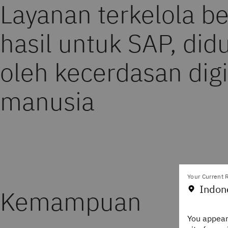
Layanan terkelola be
hasil untuk SAP, di
oleh kecerdasan digi
manusia
Your Current R
Indon
Kemampuan
You appear