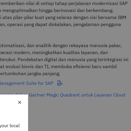
mberikan nilai di setiap tahap perjalanan modernisasi SAP
n mengoptimalkan hingga berinovasi dan berkembang.
 atas pilar-pilar kuat yang selaras dengan visi bersama IBM
tan, operasi yang dapat diskalakan, pengalaman pengguna
.
omatisasi, dan analitik dengan rekayasa manusia pakar,
rasi modern, meningkatkan kualitas layanan, dan
terukur. Pendekatan digital dan manusia yang terintegrasi ini
evolusi bisnis dan TI, membuka efisiensi baru sambil
pertumbuhan jangka panjang.
 Management Suite for SAP
emimpin dalam Gartner Magic Quadrant untuk Layanan Cloud
×
your local