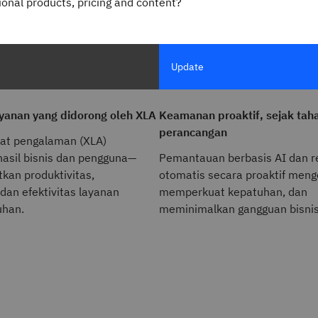
gional products, pricing and content?
Update
yanan yang didorong oleh XLA
Keamanan proaktif, sejak tah
perancangan
gkat pengalaman (XLA)
hasil bisnis dan pengguna—
Pemantauan berbasis AI dan r
kan produktivitas,
otomatis secara proaktif menge
 dan efektivitas layanan
memperkuat kepatuhan, dan
uhan.
meminimalkan gangguan bisnis