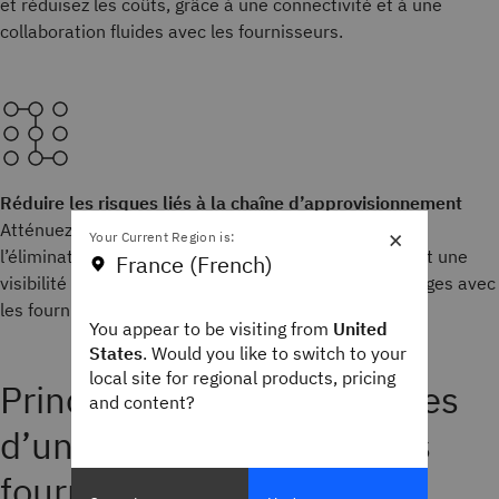
et réduisez les coûts, grâce à une connectivité et à une
collaboration fluides avec les fournisseurs.
Réduire les risques liés à la chaîne d’approvisionnement
Atténuez les risques, même en temps de crise, avec
×
Your Current Region is:
l’élimination des angles morts liés aux transactions et une
France (French)
visibilité multipartite permettant de minimiser les litiges avec
les fournisseurs.
You appear to be visiting from
United
States
. Would you like to switch to your
local site for regional products, pricing
Principales caractéristiques
and content?
d’une gestion efficace des
fournisseurs