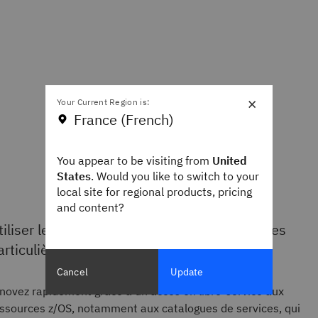
×
Your Current Region is:
France (French)
You appear to be visiting from
United
States
. Would you like to switch to your
local site for regional products, pricing
and content?
tiliser les ressources z/OS sans compétences
articulières
Cancel
Update
novez rapidement grâce à un accès en libre-service aux
ssources z/OS, notamment aux catalogues de services, qui