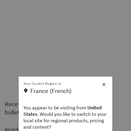
×
Your Current Region is:
France (French)
Recevoir des notifications sur les futurs
You appear to be visiting from
United
bulletins de sécurité
States
. Would you like to switch to your
local site for regional products, pricing
and content?
Accédez au Product Security Central. Recherche de